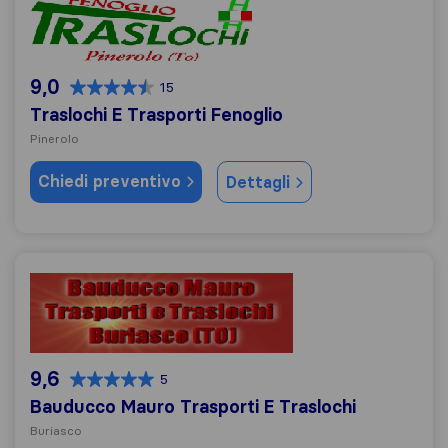
Traslochi E Trasporti Fenoglio
9,0
15
Traslochi E Trasporti Fenoglio
Pinerolo
Chiedi preventivo
Dettagli
Bauducco Mauro Trasporti E Traslochi
9,6
5
Bauducco Mauro Trasporti E Traslochi
Buriasco