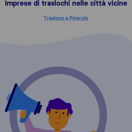
Imprese di traslochi nelle città vicine
Trasloco a Pinerolo