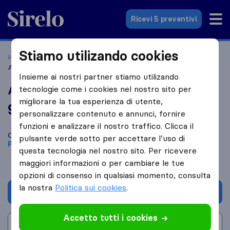
Sirelo.it
Ricevi 5 preventivi
Stiamo utilizando cookies
Home
Le 10 migliori aziende di traslochi in Italia
Pinerolo
Artigiana Traslochi
Insieme ai nostri partner stiamo utilizando
Artigiana Traslochi
tecnologie come i cookies nel nostro sito per
migliorare la tua esperienza di utente,
9,4
basato su
37
personalizzare contenuto e annunci, fornire
recensioni di Sirelo e Google
i
funzioni e analizzare il nostro traffico. Clicca il
Confronta Artigiana Traslochi con altre
aziende di traslochi
di
pulsante verde sotto per accettare l’uso di
Pinerolo
questa tecnologia nel nostro sito. Per ricevere
maggiori informazioni o per cambiare le tue
opzioni di consenso in qualsiasi momento, consulta
la nostra
Politica sui cookies
.
Chiedi preventivo
Accetto tutti i cookies
Scrivi una recensione