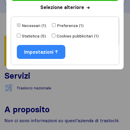
Selezione alteriore
Informazioni
Recensioni
Rivedi
Necessari (1)
Preferenza (1)
Statistica (5)
Cookies pubblicitari (1)
Impostazioni
Servizi
Trasloco nazionale
A proposito
Non ci sono informazioni su quest'azienda di traslochi.