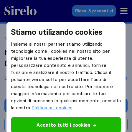
Sirelo.it
Ricevi 5 preventivi
Stiamo utilizando cookies
Home
Le 10 migliori aziende di traslochi in Italia
Arco
MMT Traslochi
Insieme ai nostri partner stiamo utilizando
tecnologie come i cookies nel nostro sito per
MMT Traslochi
migliorare la tua esperienza di utente,
0,0
basato su
0
personalizzare contenuto e annunci, fornire
recensioni di Sirelo e Google
i
funzioni e analizzare il nostro traffico. Clicca il
Confronta MMT Traslochi con altre
aziende di traslochi
di
Arco
pulsante verde sotto per accettare l’uso di
questa tecnologia nel nostro sito. Per ricevere
maggiori informazioni o per cambiare le tue
opzioni di consenso in qualsiasi momento, consulta
Chiedi preventivo
la nostra
Politica sui cookies
.
Scrivi una recensione
Accetto tutti i cookies