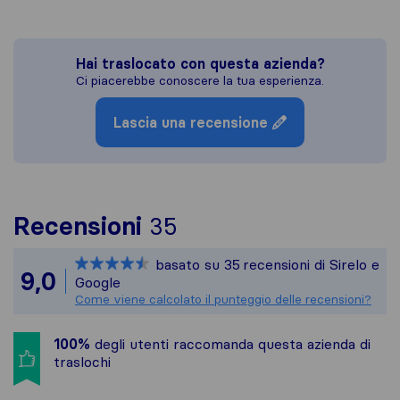
Hai traslocato con questa azienda?
Ci piacerebbe conoscere la tua esperienza.
Lascia una recensione
Per avere un quadro p
Recensioni
35
Sirelo non è responsa
basato su
35
recensioni di Sirelo e
Tutte le recensioni r
9,0
Google
Come viene calcolato il punteggio delle recensioni?
100%
degli utenti raccomanda questa azienda di
traslochi