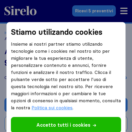
Sirelo.it
Ricevi 5 preventivi
Stiamo utilizando cookies
Home
Le 10 migliori aziende di traslochi in Italia
Arco
Arco Traslochi
Insieme ai nostri partner stiamo utilizando
Arco Traslochi
tecnologie come i cookies nel nostro sito per
migliorare la tua esperienza di utente,
9,0
basato su
35
personalizzare contenuto e annunci, fornire
recensioni di Sirelo e Google
i
funzioni e analizzare il nostro traffico. Clicca il
Confronta Arco Traslochi con altre
aziende di traslochi
di
Arco
pulsante verde sotto per accettare l’uso di
questa tecnologia nel nostro sito. Per ricevere
maggiori informazioni o per cambiare le tue
opzioni di consenso in qualsiasi momento, consulta
Chiedi preventivo
la nostra
Politica sui cookies
.
Scrivi una recensione
Accetto tutti i cookies