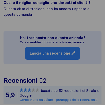
Qual è il miglior consiglio che daresti ai clienti?
Questa ditta di traslochi non ha ancora risposto a
questa domanda.
Hai traslocato con questa azienda?
Ci piacerebbe conoscere la tua esperienza.
Lascia una recensione
Per avere un quadro p
Recensioni
52
Sirelo non è responsa
basato su
52
recensioni di Sirelo e
Tutte le recensioni r
5,9
Google
Come viene calcolato il punteggio delle recensioni?