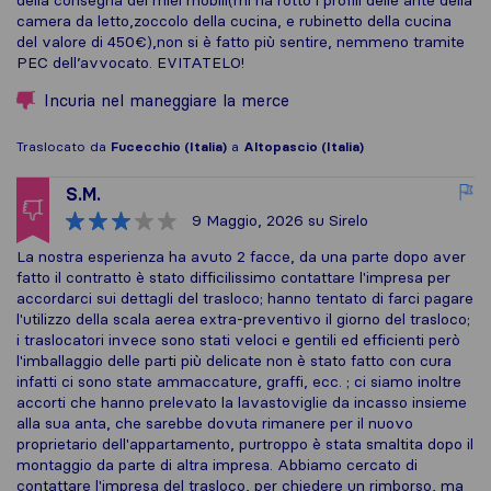
della consegna dei miei mobili(mi ha rotto i profili delle ante della
camera da letto,zoccolo della cucina, e rubinetto della cucina
del valore di 450€),non si è fatto più sentire, nemmeno tramite
PEC dell’avvocato. EVITATELO!
Incuria nel maneggiare la merce
Traslocato da
Fucecchio (Italia)
a
Altopascio (Italia)
S.M.
9 Maggio, 2026
su Sirelo
La nostra esperienza ha avuto 2 facce, da una parte dopo aver
fatto il contratto è stato difficilissimo contattare l'impresa per
accordarci sui dettagli del trasloco; hanno tentato di farci pagare
l'utilizzo della scala aerea extra-preventivo il giorno del trasloco;
i traslocatori invece sono stati veloci e gentili ed efficienti però
l'imballaggio delle parti più delicate non è stato fatto con cura
infatti ci sono state ammaccature, graffi, ecc. ; ci siamo inoltre
accorti che hanno prelevato la lavastoviglie da incasso insieme
alla sua anta, che sarebbe dovuta rimanere per il nuovo
proprietario dell'appartamento, purtroppo è stata smaltita dopo il
montaggio da parte di altra impresa. Abbiamo cercato di
contattare l'impresa del trasloco, per chiedere un rimborso, ma