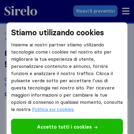
Sirelo.it
Ricevi 5 preventivi
Stiamo utilizando cookies
Home
Le 10 migliori aziende di traslochi in Italia
Altopascio
EMB Traslochi e Servizi
Insieme ai nostri partner stiamo utilizando
tecnologie come i cookies nel nostro sito per
EMB Traslochi e Servizi
migliorare la tua esperienza di utente,
5,9
basato su
52
personalizzare contenuto e annunci, fornire
recensioni di Sirelo e Google
i
funzioni e analizzare il nostro traffico. Clicca il
Confronta EMB Traslochi e Servizi con altre
aziende di
pulsante verde sotto per accettare l’uso di
traslochi
di
Altopascio
questa tecnologia nel nostro sito. Per ricevere
Cosa dicono i clienti
maggiori informazioni o per cambiare le tue
opzioni di consenso in qualsiasi momento, consulta
Trasloco veloce (4)
la nostra
Politica sui cookies
.
Professionalità (2)
Prezzo (2)
Accetto tutti i cookies
Risarcimento dei danni (2)