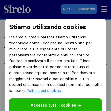
Sirelo.it
Ricevi 5 preventivi
Stiamo utilizando cookies
Home
Le 10 migliori aziende di traslochi in Italia
Altopascio
Insieme ai nostri partner stiamo utilizando
Top 10 traslocatori a Altopascio
tecnologie come i cookies nel nostro sito per
5 aziende di traslochi trovate a Altopascio
migliorare la tua esperienza di utente,
personalizzare contenuto e annunci, fornire
funzioni e analizzare il nostro traffico. Clicca il
Filtri
Filtra per:
pulsante verde sotto per accettare l’uso di
questa tecnologia nel nostro sito. Per ricevere
maggiori informazioni o per cambiare le tue
Mirco Traslochi
opzioni di consenso in qualsiasi momento, consulta
la nostra
Politica sui cookies
.
8,2
3
Accetto tutti i cookies
Mirco Traslochi