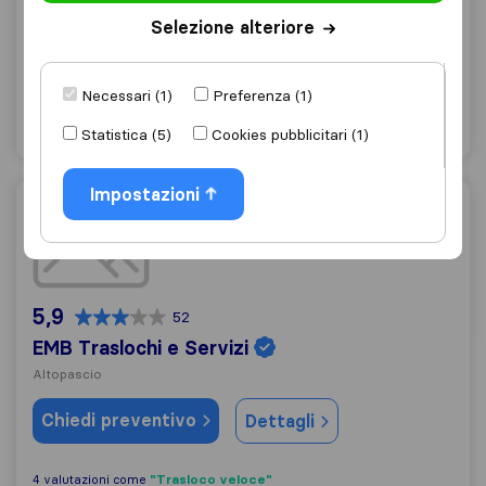
Pescia
Selezione alteriore
Chiedi preventivo
Dettagli
Necessari (1)
Preferenza (1)
"Economico"
2 valutazioni come
Statistica (5)
Cookies pubblicitari (1)
Impostazioni
EMB Traslochi e Servizi
5,9
52
EMB Traslochi e Servizi
Altopascio
Chiedi preventivo
Dettagli
"Trasloco veloce"
4 valutazioni come