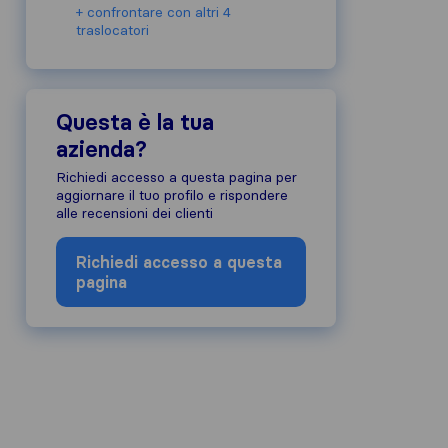
+ confrontare con altri 4
traslocatori
Questa è la tua
azienda?
e dell'azienda, abbiamo raccolto le re
Richiedi accesso a questa pagina per
cazione di altre fonti.
aggiornare il tuo profilo e rispondere
alle recensioni dei clienti
te alle nostre linee guida sulle recen
Richiedi accesso a questa
pagina