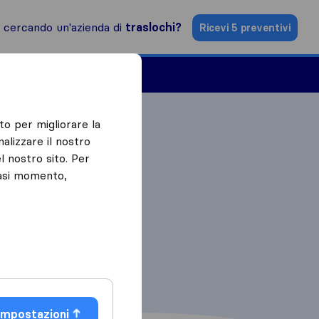
i cercando un'azienda di
traslochi?
Ricevi 5 preventivi
Aziende di traslochi
to per migliorare la
alizzare il nostro
l nostro sito. Per
iasi momento,
Impostazioni