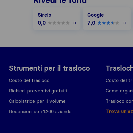
Rivedi le fonti
Google
Sirelo
Google
0,0
7,0
0
11
Strumenti per il trasloco
Trasloch
Costo del trasloco
Costo del tr
Richiedi preventivi gratuiti
Come organi
Calcolatrice per il volume
Trasloco co
Recensioni su +1.200 aziende
Trova un'a