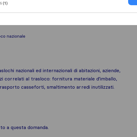
i (1)
oco nazionale
lochi nazionali ed internazionali di abitazioni, aziende,
zi correlati al trasloco: fornitura materiale d'imballo,
asporto casseforti, smaltimento arredi inutilizzati.
osto a questa domanda.