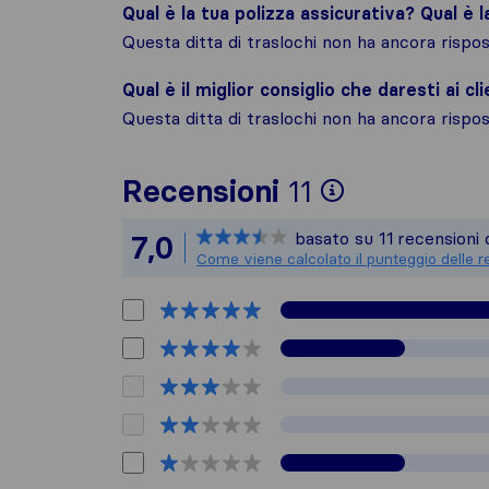
Qual è la tua polizza assicurativa? Qual è 
Questa ditta di traslochi non ha ancora risp
Qual è il miglior consiglio che daresti ai cli
Questa ditta di traslochi non ha ancora risp
Per avere u
Recensioni
11
Sirelo non 
basato su
11
recensioni 
7,0
Tutte le re
Come viene calcolato il punteggio delle r