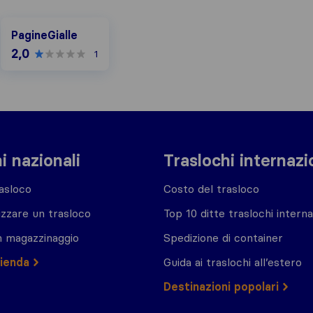
PagineGialle
PagineGialle
2,0
1
i nazionali
Traslochi internazi
asloco
Costo del trasloco
zzare un trasloco
Top 10 ditte traslochi interna
n magazzinaggio
Spedizione di container
zienda
Guida ai traslochi all’estero
Destinazioni popolari