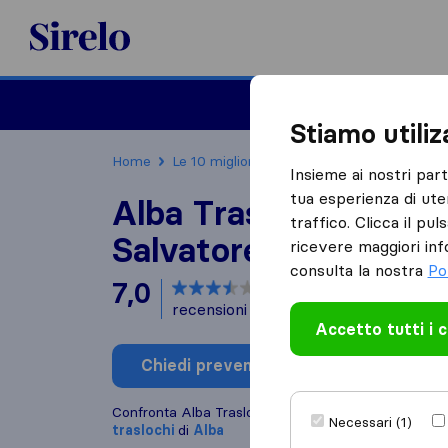
Sirelo.it
Traslochi
Traslo
Stiamo utili
Home
Le 10 migliori aziende di traslochi in Italia
Insieme ai nostri par
tua esperienza di ute
Alba Traslochi di Par
traffico. Clicca il pu
Salvatore
ricevere maggiori inf
consulta la nostra
Po
7,0
basato su
11
recensioni di Sirelo e Google
i
Accetto tutti i 
Chiedi preventivo
Scrivi una
Confronta Alba Traslochi di Paratore Salvatore con
Necessari (1)
traslochi
di
Alba