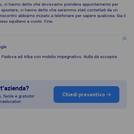
oco, ci hanno detto che dovevamo prendere appuntamento per
da spostare, ci hanno detto che saremmo stati contattati da un
iscontro abbiamo iniziato a telefonare per sapere qualcosa. Sia il
esso squillano a vuoto. Fine.
gle
o da Padova ad Alba con mobilio impegnativo. Nulla da eccepire.
t'azienda?
Chiedi preventivo
 facile e gratuito!
raslocatori.