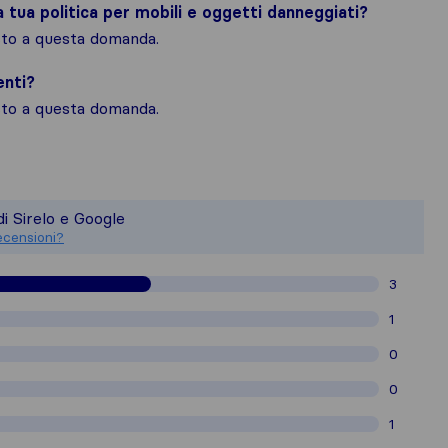
la tua politica per mobili e oggetti danneggiati?
osto a questa domanda.
enti?
osto a questa domanda.
n quadro più completo della reputazion
è responsabile degli standard di pubbli
di Sirelo e Google
censioni raccolte su Sirelo sono sogget
ecensioni?
3
1
0
0
1