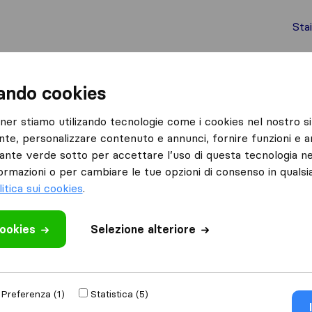
Sta
chi internazionali
Spedizione di container
Servizi
zando cookies
Alba
Alba Traslochi di Paratore Salvatore
tner stiamo utilizando tecnologie come i cookies nel nostro si
nte, personalizzare contenuto e annunci, fornire funzioni e an
atore
lsante verde sotto per accettare l’uso di questa tecnologia ne
ormazioni o per cambiare le tue opzioni di consenso in quals
litica sui cookies
.
cookies
Selezione alteriore
 recensione
 altre
aziende di
Preferenza (1)
Statistica (5)