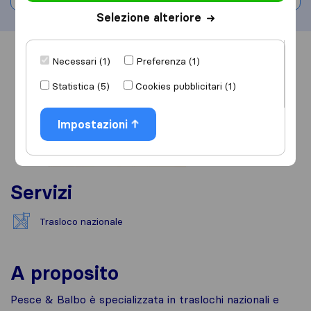
Selezione alteriore
Informazioni
Recensioni
Rivedi
Necessari (1)
Preferenza (1)
Statistica (5)
Cookies pubblicitari (1)
Impostazioni
Servizi
Trasloco nazionale
A proposito
Pesce & Balbo è specializzata in traslochi nazionali e