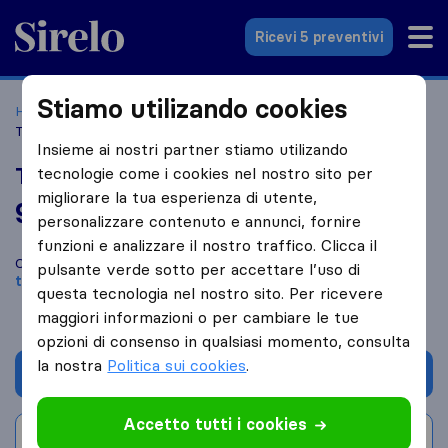
Sirelo.it
Ricevi 5 preventivi
Stiamo utilizando cookies
Home
Le 10 migliori aziende di traslochi in Italia
Alassio
Traslochi Pesce & Balbo
Insieme ai nostri partner stiamo utilizando
Traslochi Pesce & Balbo
tecnologie come i cookies nel nostro sito per
migliorare la tua esperienza di utente,
9,0
basato su
11
personalizzare contenuto e annunci, fornire
recensioni di Sirelo e Google
i
funzioni e analizzare il nostro traffico. Clicca il
Confronta Traslochi Pesce & Balbo con altre
aziende di
pulsante verde sotto per accettare l’uso di
traslochi
di
Alassio
questa tecnologia nel nostro sito. Per ricevere
maggiori informazioni o per cambiare le tue
opzioni di consenso in qualsiasi momento, consulta
la nostra
Politica sui cookies
.
Chiedi preventivo
Accetto tutti i cookies
Scrivi una recensione