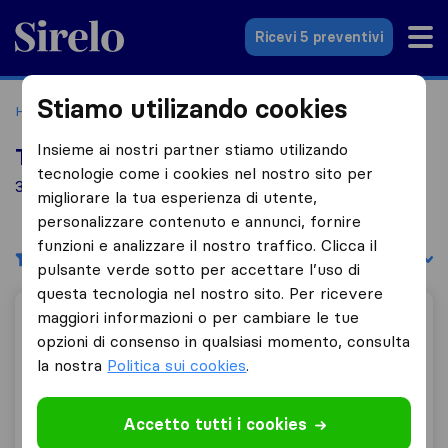
Sirelo.it
Ricevi 5 preventivi
Stiamo utilizando cookies
Home
Le 10 migliori aziende di traslochi in Italia
Alassio
Insieme ai nostri partner stiamo utilizando
Top 10 traslocatori a Alassio
tecnologie come i cookies nel nostro sito per
3 aziende di traslochi trovate a Alassio
migliorare la tua esperienza di utente,
personalizzare contenuto e annunci, fornire
funzioni e analizzare il nostro traffico. Clicca il
Filtri
Filtra per:
pulsante verde sotto per accettare l’uso di
questa tecnologia nel nostro sito. Per ricevere
maggiori informazioni o per cambiare le tue
Traslochi Pesce & Balbo
opzioni di consenso in qualsiasi momento, consulta
la nostra
Politica sui cookies
.
9,0
11
Accetto tutti i cookies
Traslochi Pesce & Balbo