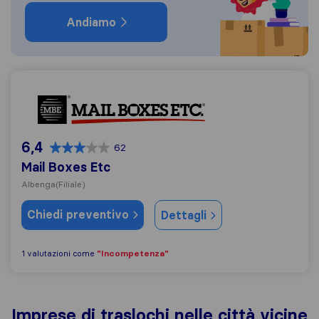
Andiamo
Mail Boxes Etc
6,4
62
Mail Boxes Etc
Albenga
(Filiale)
Chiedi preventivo
Dettagli
"Incompetenza"
1 valutazioni come
Imprese di traslochi nelle città vicine