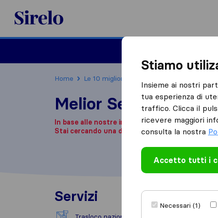
Sirelo.it
Traslochi
Traslo
Stiamo utili
Home
Le 10 migliori aziende di traslochi in Italia
Insieme ai nostri par
tua esperienza di ute
Melior Service S.R.C.
traffico. Clicca il pu
ricevere maggiori inf
In base alle nostre informazioni, questa ditta no
Stai cercando una ditta di traslochi?
consulta la nostra
Clicca qui
Po
.
Accetto tutti i 
Servizi
Necessari (1)
Trasloco nazionale