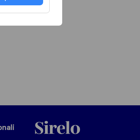
Sirelo.it
onali