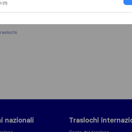
i (1)
raslochi.
i nazionali
Traslochi internazi