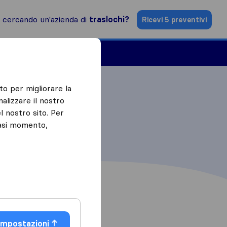
i cercando un'azienda di
traslochi?
Ricevi 5 preventivi
Aziende di traslochi
to per migliorare la
alizzare il nostro
l nostro sito. Per
iasi momento,
Impostazioni