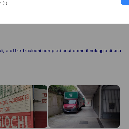
i (1)
orto pianoforte
ali, e offre traslochi completi cosí come il noleggio di una