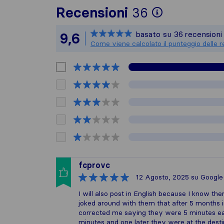
Per avere 
Recensioni
36
Sirelo non
basato su
36
recensioni
9,6
Tutte le r
Come viene calcolato il punteggio delle r
fcprovc
12 Agosto, 2025
su Google
I will also post in English because I know the
joked around with them that after 5 months i
corrected me saying they were 5 minutes ear
minutes and one later they were at the destin