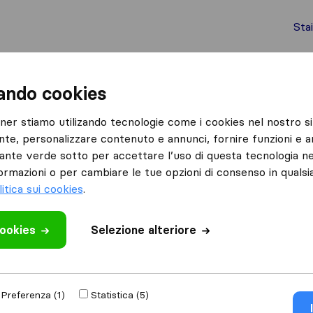
Sta
chi internazionali
Spedizione di container
Servizi
zando cookies
Vasto
Galieri Traslochi
tner stiamo utilizando tecnologie come i cookies nel nostro si
nte, personalizzare contenuto e annunci, fornire funzioni e an
lsante verde sotto per accettare l’uso di questa tecnologia ne
ormazioni o per cambiare le tue opzioni di consenso in quals
litica sui cookies
.
cookies
 recensione
Selezione alteriore
slochi
di
Vasto
Preferenza (1)
Statistica (5)