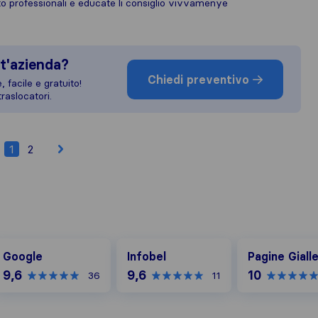
to professionali e educate li consiglio vivvamenye
t'azienda?
Chiedi preventivo
 facile e gratuito!
raslocatori.
1
2
oogle
Infobel
Pagine Gialle
Google
Infobel
Pagine Giall
9,6
9,6
10
36
11