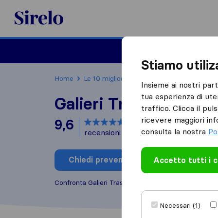
Sirelo.it
Traslochi
Traslo
Stiamo utili
Home
Le 10 migliori aziende di traslochi in Italia
Insieme ai nostri par
tua esperienza di ute
Galieri Traslochi
traffico. Clicca il pu
ricevere maggiori inf
9,6
basato su
36
consulta la nostra
Po
recensioni di Sirelo e Google
i
Chiedi preventivo
Accetto tutti i 
Scrivi una
Confronta Galieri Traslochi con altre
aziende di tra
Necessari (1)