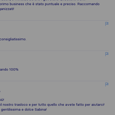
il primo business che è stato puntuale e preciso. Raccomando
anizzati!
consigliatissimo.
omando 100%
e
iù!
il nostro trasloco e per tutto quello che avete fatto per aiutarci!
 gentilissima e dolce Sabina!