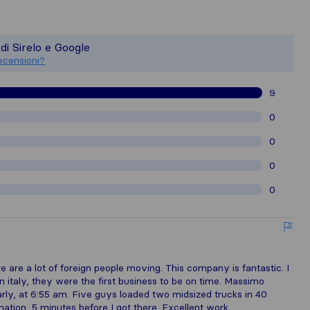
un quadro più completo della reputazio
 è responsabile degli standard di pubbl
 di Sirelo e Google
ecensioni raccolte su Sirelo sono sogge
ecensioni?
9
0
0
0
0
re are a lot of foreign people moving. This company is fantastic. I
n italy, they were the first business to be on time. Massimo
ly, at 6:55 am. Five guys loaded two midsized trucks in 40
ation, 5 minutes before I got there. Excellent work.