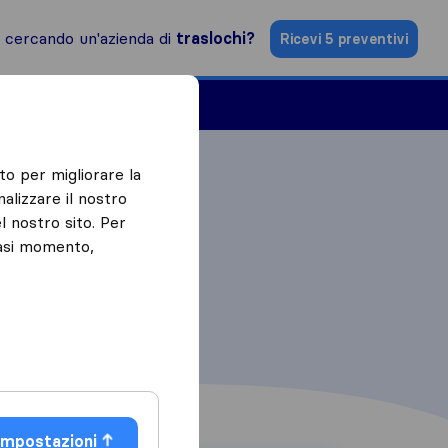
i cercando un'azienda di
traslochi?
Ricevi 5 preventivi
Aziende di traslochi
to per migliorare la
alizzare il nostro
l nostro sito. Per
iasi momento,
Impostazioni