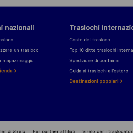
i nazionali
Traslochi internazi
asloco
Costo del trasloco
zzare un trasloco
Top 10 ditte traslochi interna
n magazzinaggio
Spedizione di container
zienda
Guida ai traslochi all’estero
Destinazioni popolari
er di Sirelo
Per partner affiliati
Sirelo per i traslocator