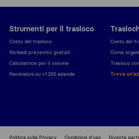
Strumenti per il trasloco
Trasloch
Costo del trasloco
Costo del tr
Richiedi preventivi gratuiti
Come organi
Calcolatrice per il volume
Trasloco co
Recensioni su +1.200 aziende
Trova un'a
Politica sulla Privacy
Condizioni d’uso
Diventa partn