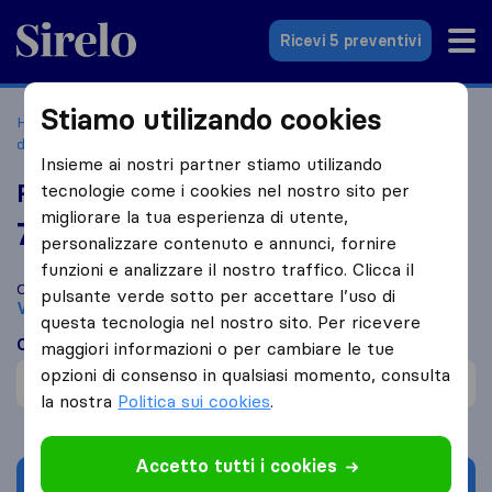
Sirelo.it
Ricevi 5 preventivi
Stiamo utilizando cookies
Home
Le 10 migliori aziende di traslochi in Italia
Varcaturo
di Giugliano
Rony Traslochi
Insieme ai nostri partner stiamo utilizando
Rony Traslochi
tecnologie come i cookies nel nostro sito per
migliorare la tua esperienza di utente,
7,6
basato su
1
personalizzare contenuto e annunci, fornire
recensioni di Sirelo e Google
i
funzioni e analizzare il nostro traffico. Clicca il
Confronta Rony Traslochi con altre
aziende di traslochi
di
pulsante verde sotto per accettare l’uso di
Varcaturo di Giugliano
questa tecnologia nel nostro sito. Per ricevere
Cosa dicono i clienti
maggiori informazioni o per cambiare le tue
opzioni di consenso in qualsiasi momento, consulta
Cortesia (1)
la nostra
Politica sui cookies
.
Accetto tutti i cookies
Chiedi preventivo