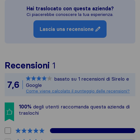
Hai traslocato con questa azienda?
Ci piacerebbe conoscere la tua esperienza.
Lascia una recensione
Per avere un quadro più
Recensioni
1
Sirelo non è responsabi
basato su
1
recensioni di Sirelo e
Tutte le recensioni rac
7,6
Google
Come viene calcolato il punteggio delle recensioni?
100%
degli utenti raccomanda questa azienda di
traslochi