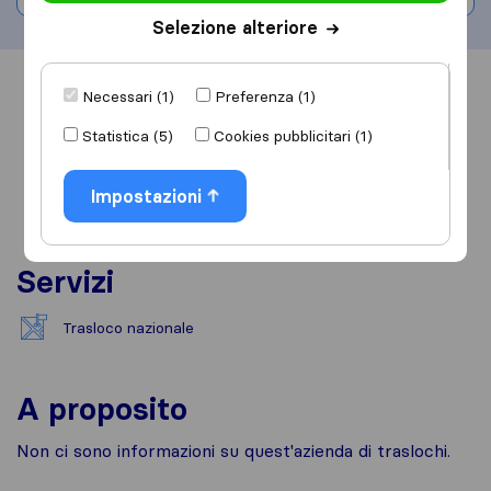
Selezione alteriore
Informazioni
Recensioni
Rivedi
Necessari (1)
Preferenza (1)
Statistica (5)
Cookies pubblicitari (1)
Impostazioni
Servizi
Trasloco nazionale
A proposito
Non ci sono informazioni su quest'azienda di traslochi.