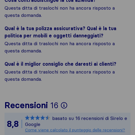
Cosa contraddistingue la tua azienda?
Questa ditta di traslochi non ha ancora risposto a
questa domanda.
Qual è la tua polizza assicurativa? Qual è la tua
politica per mobili e oggetti danneggiati?
Questa ditta di traslochi non ha ancora risposto a
questa domanda.
Qual è il miglior consiglio che daresti ai clienti?
Questa ditta di traslochi non ha ancora risposto a
questa domanda.
Per avere un quadro
Recensioni
16
Sirelo non è respon
basato su
16
recensioni di Sirelo e
Tutte le recensioni
8,8
Google
Come viene calcolato il punteggio delle recensioni?