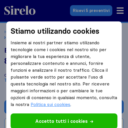
Sirelo.it
Ricevi 5 preventivi
Stiamo utilizando cookies
Home
Le 10 migliori aziende di traslochi in Italia
Trofarello
EM Traslochi
Insieme ai nostri partner stiamo utilizando
EM Traslochi
tecnologie come i cookies nel nostro sito per
migliorare la tua esperienza di utente,
8,8
basato su
16
personalizzare contenuto e annunci, fornire
recensioni di Sirelo e Google
i
funzioni e analizzare il nostro traffico. Clicca il
Confronta EM Traslochi con altre
aziende di traslochi
di
pulsante verde sotto per accettare l’uso di
Trofarello
questa tecnologia nel nostro sito. Per ricevere
maggiori informazioni o per cambiare le tue
opzioni di consenso in qualsiasi momento, consulta
la nostra
Politica sui cookies
.
Chiedi preventivo
Accetto tutti i cookies
Scrivi una recensione