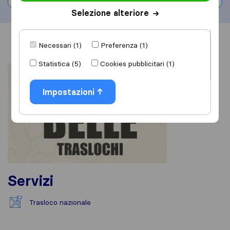
Selezione alteriore
Informazioni
Recensioni
Rivedi
Necessari (1)
Preferenza (1)
Statistica (5)
Cookies pubblicitari (1)
Impostazioni
Servizi
Trasloco nazionale