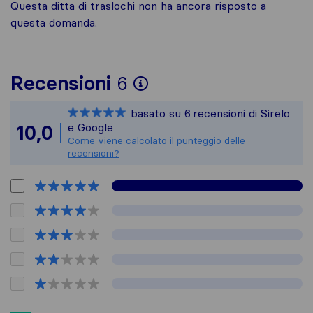
Questa ditta di traslochi non ha ancora risposto a
questa domanda.
Per avere un quadro 
Recensioni
6
Sirelo non è respons
basato su
6
recensioni di Sirelo
Tutte le recensioni 
e Google
10,0
Come viene calcolato il punteggio delle
recensioni?