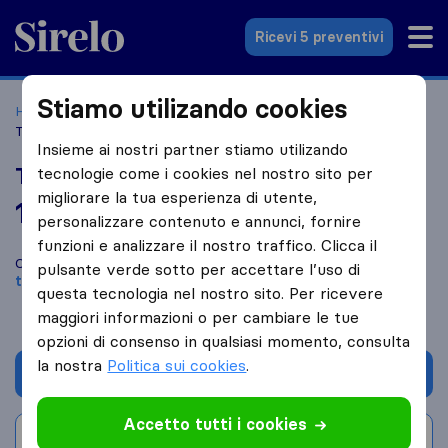
Sirelo.it
Ricevi 5 preventivi
Stiamo utilizando cookies
Home
Le 10 migliori aziende di traslochi in Italia
Trieste
Trasporti Belle Traslochi
Insieme ai nostri partner stiamo utilizando
Trasporti Belle Traslochi
tecnologie come i cookies nel nostro sito per
migliorare la tua esperienza di utente,
10,0
basato su
6
personalizzare contenuto e annunci, fornire
recensioni di Sirelo e Google
i
funzioni e analizzare il nostro traffico. Clicca il
Confronta Trasporti Belle Traslochi con altre
aziende di
pulsante verde sotto per accettare l’uso di
traslochi
di
Trieste
questa tecnologia nel nostro sito. Per ricevere
maggiori informazioni o per cambiare le tue
opzioni di consenso in qualsiasi momento, consulta
la nostra
Politica sui cookies
.
Chiedi preventivo
Accetto tutti i cookies
Scrivi una recensione