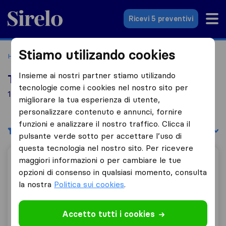
Sirelo.it
Ricevi 5 preventivi
Stiamo utilizando cookies
Home
Le 10 migliori aziende di traslochi in Italia
Trana
Insieme ai nostri partner stiamo utilizando
Top 10 traslocatori a Trana
tecnologie come i cookies nel nostro sito per
1 aziende di traslochi trovate a Trana
migliorare la tua esperienza di utente,
personalizzare contenuto e annunci, fornire
funzioni e analizzare il nostro traffico. Clicca il
Filtri
Filtra per:
pulsante verde sotto per accettare l’uso di
questa tecnologia nel nostro sito. Per ricevere
maggiori informazioni o per cambiare le tue
Grippo Traslochi
opzioni di consenso in qualsiasi momento, consulta
la nostra
Politica sui cookies
.
10,0
3
Accetto tutti i cookies
Grippo Traslochi