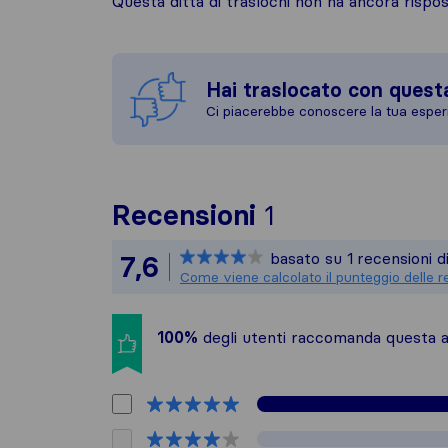
Questa ditta di traslochi non ha ancora risp
Hai traslocato con quest
Ci piacerebbe conoscere la tua esper
Per avere un q
Recensioni
1
Sirelo non è re
basato su
1
recensioni d
7,6
Tutte le recens
Come viene calcolato il punteggio delle r
100%
degli utenti raccomanda questa az