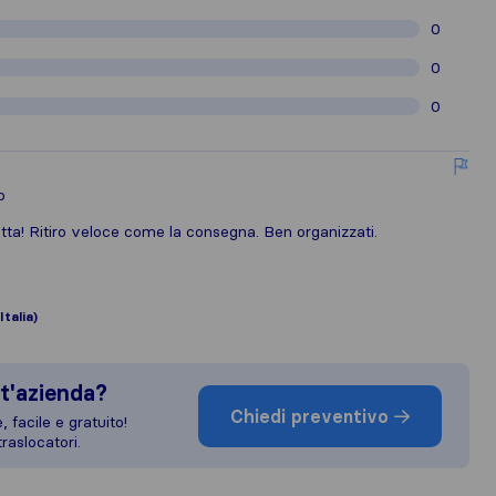
0
0
0
o
fetta! Ritiro veloce come la consegna. Ben organizzati.
Italia)
t'azienda?
Chiedi preventivo
 facile e gratuito!
raslocatori.