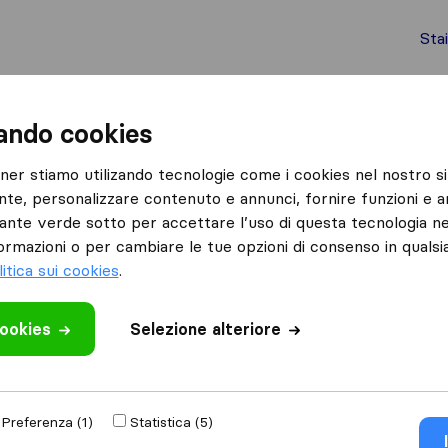
Sta
chi internazionali
Spedizione di container
Servizi
zando cookies
Torrevecchia Teatina
Omega Transport
tner stiamo utilizando tecnologie come i cookies nel nostro si
nte, personalizzare contenuto e annunci, fornire funzioni e an
Cosa dicono i clienti
lsante verde sotto per accettare l’uso di questa tecnologia ne
Professionalità (1)
ormazioni o per cambiare le tue opzioni di consenso in quals
litica sui cookies
.
cookies
 recensione
Selezione alteriore
aslochi
di
Preferenza (1)
Statistica (5)