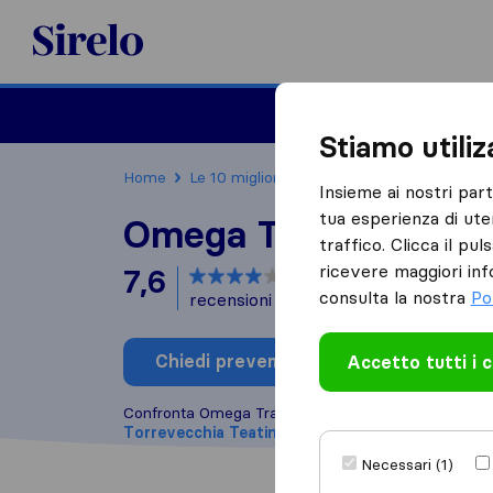
Sirelo.it
Traslochi
Traslo
Stiamo utili
Home
Le 10 migliori aziende di traslochi in Italia
Insieme ai nostri par
tua esperienza di ute
Omega Transport
traffico. Clicca il pu
ricevere maggiori inf
7,6
basato su
1
consulta la nostra
Po
recensioni di Sirelo e Google
i
Chiedi preventivo
Accetto tutti i 
Scrivi una
Confronta Omega Transport con altre
aziende di tr
Torrevecchia Teatina
Necessari (1)