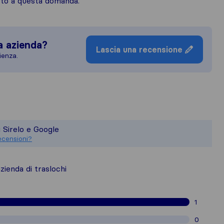
osto a questa domanda.
a azienda?
Lascia una recensione
ienza.
uadro più completo della reputazione de
sponsabile degli standard di pubblicazi
i Sirelo e Google
ioni raccolte su Sirelo sono soggette 
ecensioni?
ienda di traslochi
1
0