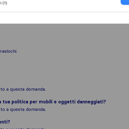
i (1)
raslochi.
osto a questa domanda.
la tua politica per mobili e oggetti danneggiati?
osto a questa domanda.
enti?