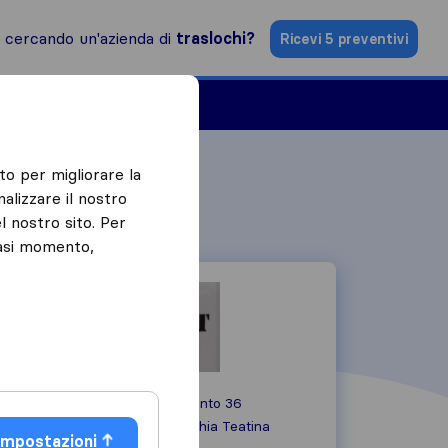
i cercando un'azienda di
traslochi?
Ricevi 5 preventivi
Aziende di traslochi
to per migliorare la
alizzare il nostro
l nostro sito. Per
iasi momento,
Via F.Do Valle Alento 36
66010
Torrevecchia Teatina
Impostazioni