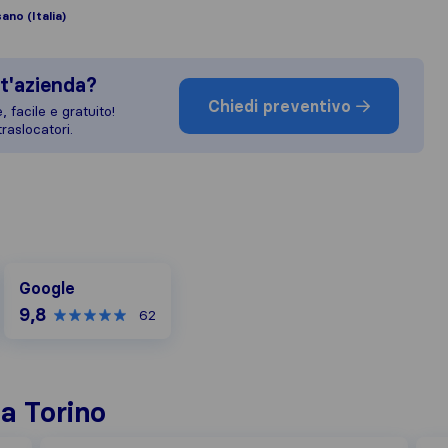
no (Italia)
t'azienda?
Chiedi preventivo
 facile e gratuito!
raslocatori.
Google
Google
9,8
62
 a Torino