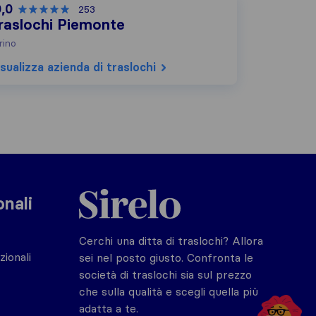
0,0
253
raslochi Piemonte
rino
sualizza azienda di traslochi
Sirelo.it
onali
Cerchi una ditta di traslochi? Allora
zionali
sei nel posto giusto. Confronta le
società di traslochi sia sul prezzo
che sulla qualità e scegli quella più
adatta a te.