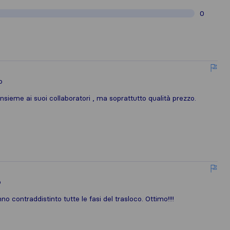
0
o
sieme ai suoi collaboratori , ma soprattutto qualità prezzo.
o
 contraddistinto tutte le fasi del trasloco. Ottimo!!!!