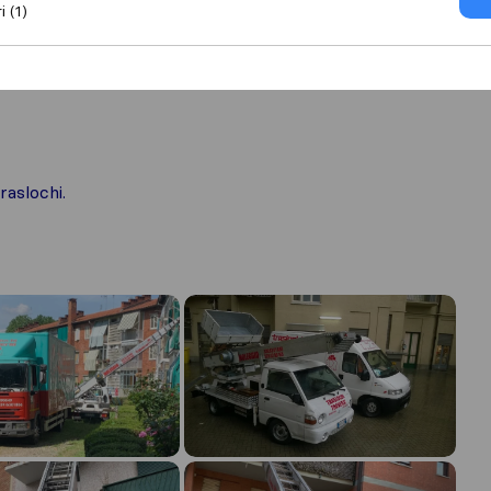
i (1)
raslochi.