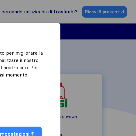
i cercando un'azienda di
traslochi?
Ricevi 5 preventivi
Aziende di traslochi
to per migliorare la
alizzare il nostro
l nostro sito. Per
iasi momento,
Via Chiesa della Salute 48
10147
Torino
Impostazioni
+39 339 630 1806