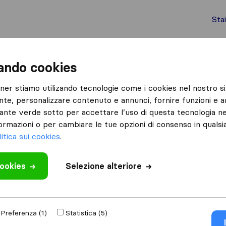
Sta
chi internazionali
Spedizione di container
Servizi
zando cookies
Torino
Traslochi Traversi
tner stiamo utilizando tecnologie come i cookies nel nostro si
nte, personalizzare contenuto e annunci, fornire funzioni e an
Cosa dicono i clienti
lsante verde sotto per accettare l’uso di questa tecnologia ne
Professionalità (1)
ormazioni o per cambiare le tue opzioni di consenso in quals
Efficienza (1)
litica sui cookies
.
cookies
 recensione
Selezione alteriore
raslochi
di
Torino
Preferenza (1)
Statistica (5)