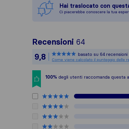
Hai traslocato con quest
Ci piacerebbe conoscere la tua esper
Per avere un 
Recensioni
64
Sirelo non è 
basato su
64
recensioni 
9,8
Tutte le rece
Come viene calcolato il punteggio delle r
100%
degli utenti raccomanda questa az