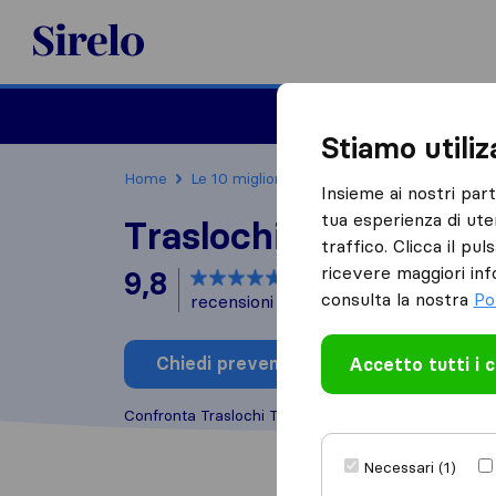
Sirelo.it
Traslochi
Traslo
Stiamo utili
Home
Le 10 migliori aziende di traslochi in Italia
Insieme ai nostri par
tua esperienza di ute
Traslochi Traversi
traffico. Clicca il pu
ricevere maggiori inf
9,8
basato su
64
consulta la nostra
Po
recensioni di Sirelo e Google
i
Chiedi preventivo
Accetto tutti i 
Scrivi una
Confronta Traslochi Traversi con altre
aziende di t
Necessari (1)