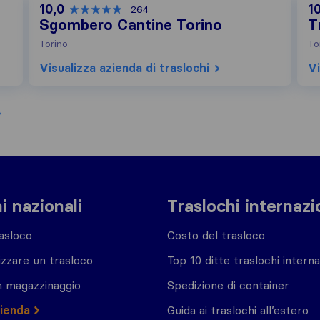
10,0
1
264
Sgombero Cantine Torino
T
Torino
To
Visualizza azienda di traslochi
Vi
i nazionali
Traslochi internazi
asloco
Costo del trasloco
zzare un trasloco
Top 10 ditte traslochi interna
n magazzinaggio
Spedizione di container
zienda
Guida ai traslochi all’estero