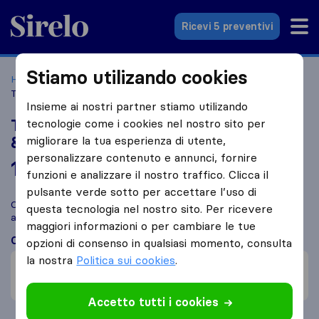
Sirelo.it
Ricevi 5 preventivi
Stiamo utilizando cookies
Home
Le 10 migliori aziende di traslochi in Italia
Torino
Traslochi Cappiello di Mazzetti Daniele & C.Sas
Insieme ai nostri partner stiamo utilizando
Traslochi Cappiello di Mazzetti Daniele
tecnologie come i cookies nel nostro sito per
& C.Sas
migliorare la tua esperienza di utente,
personalizzare contenuto e annunci, fornire
10,0
basato su
13
funzioni e analizzare il nostro traffico. Clicca il
recensioni di Sirelo e Google
i
pulsante verde sotto per accettare l’uso di
Confronta Traslochi Cappiello di Mazzetti Daniele & C.Sas con
questa tecnologia nel nostro sito. Per ricevere
altre
aziende di traslochi
di
Torino
maggiori informazioni o per cambiare le tue
Cosa dicono i clienti
opzioni di consenso in qualsiasi momento, consulta
la nostra
Politica sui cookies
.
Comunicazione (1)
Efficienza (1)
Accetto tutti i cookies