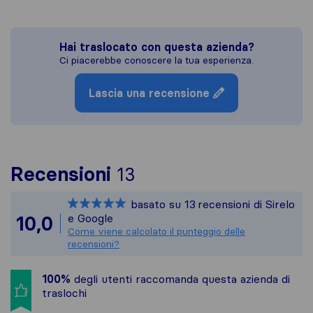
Hai traslocato con questa azienda?
Ci piacerebbe conoscere la tua esperienza.
Lascia una recensione
Per avere un quadro p
Recensioni
13
Sirelo non è responsab
basato su
13
recensioni di Sirelo
Tutte le recensioni ra
e Google
10,0
Come viene calcolato il punteggio delle
recensioni?
100%
degli utenti raccomanda questa azienda di
traslochi