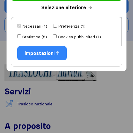
Chiedi preventivo
Selezione alteriore
Scrivi una recensione
Necessari (1)
Preferenza (1)
Statistica (5)
Cookies pubblicitari (1)
Informazioni
Impostazioni
Recensioni
Rivedi
Servizi
Trasloco nazionale
A proposito