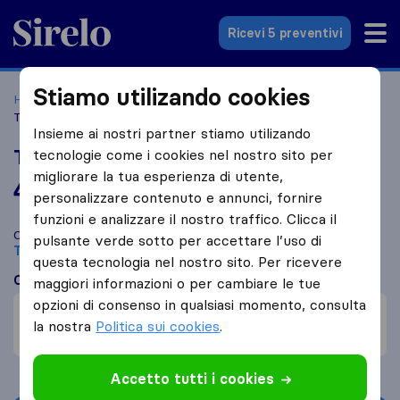
Sirelo.it
Ricevi 5 preventivi
Stiamo utilizando cookies
Home
Le 10 migliori aziende di traslochi in Italia
Torino
Traslochi Adrian
Insieme ai nostri partner stiamo utilizando
Traslochi Adrian
tecnologie come i cookies nel nostro sito per
migliorare la tua esperienza di utente,
4,7
basato su
6
personalizzare contenuto e annunci, fornire
recensioni di Sirelo e Google
i
funzioni e analizzare il nostro traffico. Clicca il
Confronta Traslochi Adrian con altre
aziende di traslochi
di
pulsante verde sotto per accettare l’uso di
Torino
questa tecnologia nel nostro sito. Per ricevere
Cosa dicono i clienti
maggiori informazioni o per cambiare le tue
opzioni di consenso in qualsiasi momento, consulta
Cautela nel maneggiare la merce (1)
la nostra
Politica sui cookies
.
Nessuna flessibilità (1)
Accetto tutti i cookies