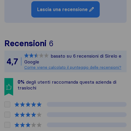
Lascia una recensione
Per avere un quadro pi
Recensioni
6
Sirelo non è responsabi
basato su
6
recensioni di Sirelo e
Tutte le recensioni ra
4,7
Google
Come viene calcolato il punteggio delle recensioni?
0%
degli utenti raccomanda questa azienda di
traslochi