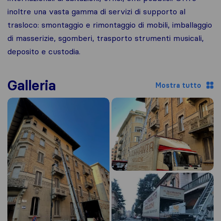
inoltre una vasta gamma di servizi di supporto al
trasloco: smontaggio e rimontaggio di mobili, imballaggio
di masserizie, sgomberi, trasporto strumenti musicali,
deposito e custodia.
Galleria
Mostra tutto