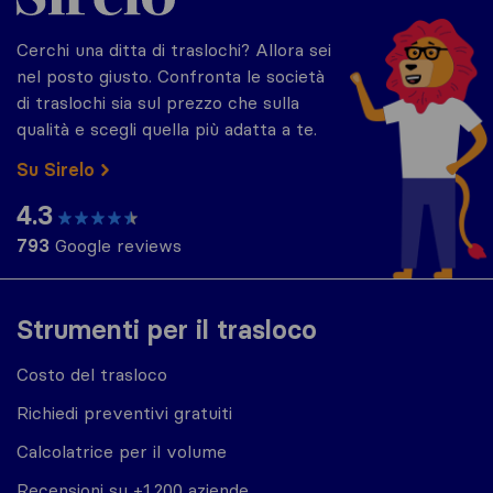
Cerchi una ditta di traslochi? Allora sei
nel posto giusto. Confronta le società
di traslochi sia sul prezzo che sulla
qualità e scegli quella più adatta a te.
Su Sirelo
4.3
793
Google reviews
Strumenti per il trasloco
Costo del trasloco
Richiedi preventivi gratuiti
Calcolatrice per il volume
Recensioni su +1.200 aziende