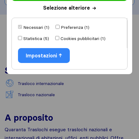
Selezione alteriore
Informazioni
Recensioni
Rivedi
Necessari (1)
Preferenza (1)
Statistica (5)
Cookies pubblicitari (1)
Impostazioni
Servizi
Trasloco internazionale
Trasloco nazionale
A proposito
Quaranta Traslochi esegue traslochi nazionali e
internazionali di abitazioni, uffici, enti pubblici. Offre