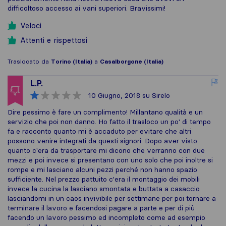
difficoltoso accesso ai vani superiori. Bravissimi!
Veloci
Attenti e rispettosi
Traslocato da
Torino (Italia)
a
Casalborgone (Italia)
L.P.
10 Giugno, 2018
su Sirelo
Dire pessimo è fare un complimento! Millantano qualità e un
servizio che poi non danno. Ho fatto il trasloco un po' di tempo
fa e racconto quanto mi è accaduto per evitare che altri
possono venire integrati da questi signori. Dopo aver visto
quanto c'era da trasportare mi dicono che verranno con due
mezzi e poi invece si presentano con uno solo che poi inoltre si
rompe e mi lasciano alcuni pezzi perché non hanno spazio
sufficiente. Nel prezzo pattuito c'era il montaggio dei mobili
invece la cucina la lasciano smontata e buttata a casaccio
lasciandomi in un caos invivibile per settimane per poi tornare a
terminare il lavoro e facendosi pagare a parte e per di più
facendo un lavoro pessimo ed incompleto come ad esempio