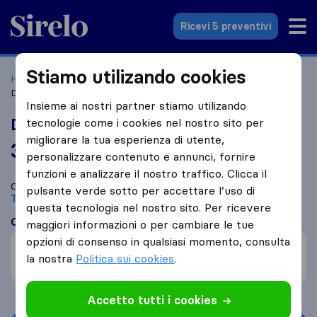
Sirelo.it
Ricevi 5 preventivi
Stiamo utilizando cookies
Home
Le 10 migliori aziende di traslochi in Italia
Torino
Daria Traslochi
Insieme ai nostri partner stiamo utilizando
Daria Traslochi
tecnologie come i cookies nel nostro sito per
migliorare la tua esperienza di utente,
3,7
basato su
26
personalizzare contenuto e annunci, fornire
recensioni di Sirelo e Google
i
funzioni e analizzare il nostro traffico. Clicca il
Confronta Daria Traslochi con altre
aziende di traslochi
di
pulsante verde sotto per accettare l’uso di
Torino
questa tecnologia nel nostro sito. Per ricevere
Cosa dicono i clienti
maggiori informazioni o per cambiare le tue
opzioni di consenso in qualsiasi momento, consulta
Trasloco veloce (1)
la nostra
Politica sui cookies
.
Cautela nel maneggiare la merce (1)
Accetto tutti i cookies