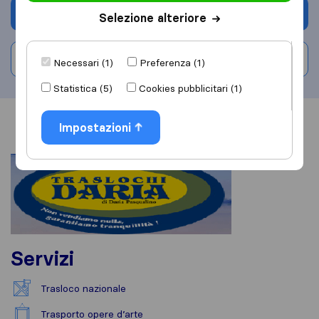
Chiedi preventivo
Selezione alteriore
Scrivi una recensione
Necessari (1)
Preferenza (1)
Statistica (5)
Cookies pubblicitari (1)
Informazioni
Recensioni
Rivedi
Impostazioni
Servizi
Trasloco nazionale
Trasporto opere d’arte