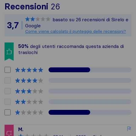
Per avere un quadro p
Recensioni
26
Sirelo non è responsa
basato su
26
recensioni di Sirelo e
Tutte le recensioni r
3,7
Google
Come viene calcolato il punteggio delle recensioni?
50%
degli utenti raccomanda questa azienda di
traslochi
M.