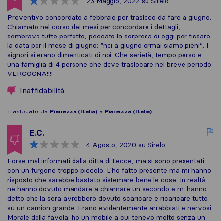
23 Maggio, 2022
su Sirelo
Preventivo concordato a febbraio per trasloco da fare a giugno.
Chiamato nel corso dei mesi per concordare i dettagli,
sembrava tutto perfetto, peccato la sorpresa di oggi per fissare
la data per il mese di giugno: “noi a giugno ormai siamo pieni”. I
signori si erano dimenticati di noi. Che serietà, tempo perso e
una famiglia di 4 persone che deve traslocare nel breve periodo.
VERGOGNA!!!!
Inaffidabilità
Traslocato da
Pianezza (Italia)
a
Pianezza (Italia)
E.C.
4 Agosto, 2020
su Sirelo
Forse mal informati dalla ditta di Lecce, ma si sono presentati
con un furgone troppo piccolo. L'ho fatto presente ma mi hanno
risposto che sarebbe bastato sistemare bene le cose. In realtà
ne hanno dovuto mandare a chiamare un secondo e mi hanno
detto che la sera avrebbero dovuto scaricare e ricaricare tutto
su un camion grande. Erano evidentemente arrabbiati e nervosi.
Morale della favola: ho un mobile a cui tenevo molto senza un