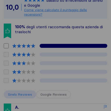
basato su
8
recensioni di Sirelo
Tutte le recensioni ra
e Google
10,0
Come viene calcolato il punteggio delle
recensioni?
100%
degli utenti raccomanda questa azienda di
traslochi
Sirelo Reviews
Google Reviews
A.