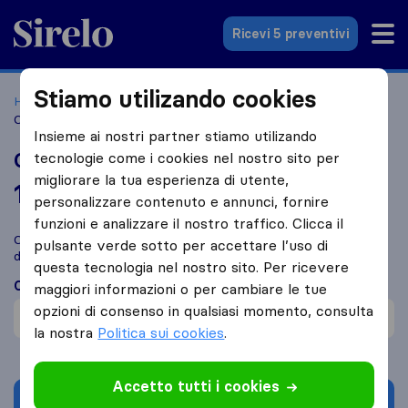
Sirelo.it
Ricevi 5 preventivi
Stiamo utilizando cookies
Home
Le 10 migliori aziende di traslochi in Italia
Torino
Carlo Serra Traslochi
Insieme ai nostri partner stiamo utilizando
Carlo Serra Traslochi
tecnologie come i cookies nel nostro sito per
migliorare la tua esperienza di utente,
10,0
basato su
8
personalizzare contenuto e annunci, fornire
recensioni di Sirelo e Google
i
funzioni e analizzare il nostro traffico. Clicca il
Confronta Carlo Serra Traslochi con altre
aziende di traslochi
pulsante verde sotto per accettare l’uso di
di
Torino
questa tecnologia nel nostro sito. Per ricevere
Cosa dicono i clienti
maggiori informazioni o per cambiare le tue
opzioni di consenso in qualsiasi momento, consulta
Professionalità (1)
la nostra
Politica sui cookies
.
Accetto tutti i cookies
Chiedi preventivo