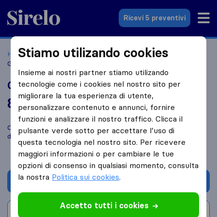
Sirelo.it
Ricevi 5 preventivi
Stiamo utilizando cookies
Home
Le 10 migliori aziende di traslochi in Italia
Tivoli
Galli Claudio Traslochi
Insieme ai nostri partner stiamo utilizando
Galli Claudio Traslochi
tecnologie come i cookies nel nostro sito per
migliorare la tua esperienza di utente,
8,0
basato su
23
personalizzare contenuto e annunci, fornire
recensioni di Sirelo e Google
i
funzioni e analizzare il nostro traffico. Clicca il
Confronta Galli Claudio Traslochi con altre
aziende di traslochi
pulsante verde sotto per accettare l’uso di
di
Tivoli
questa tecnologia nel nostro sito. Per ricevere
maggiori informazioni o per cambiare le tue
opzioni di consenso in qualsiasi momento, consulta
la nostra
Politica sui cookies
.
Chiedi preventivo
Accetto tutti i cookies
Scrivi una recensione