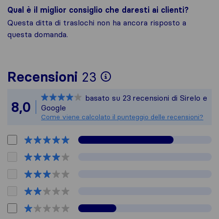
Qual è il miglior consiglio che daresti ai clienti?
Questa ditta di traslochi non ha ancora risposto a
questa domanda.
Per avere un quadr
Recensioni
23
Sirelo non è respon
basato su
23
recensioni di Sirelo e
Tutte le recensioni
8,0
Google
Come viene calcolato il punteggio delle recensioni?