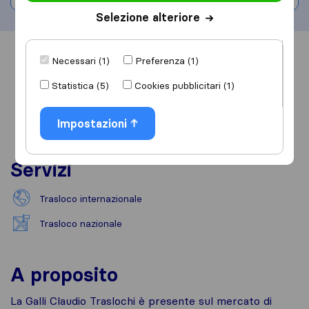
Selezione alteriore
Informazioni
Recensioni
Rivedi
Necessari (1)
Preferenza (1)
Statistica (5)
Cookies pubblicitari (1)
Impostazioni
Servizi
Trasloco internazionale
Trasloco nazionale
A proposito
La Galli Claudio Traslochi è presente sul mercato di