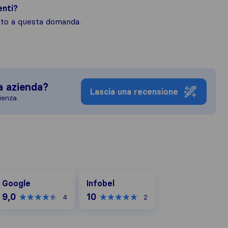
enti?
osto a questa domanda.
a azienda?
Lascia una recensione
ienza.
oogle
Infobel
Google
Infobel
9,0
10
4
2