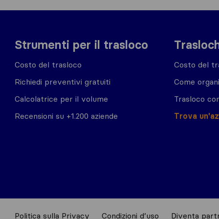
Strumenti per il trasloco
Trasloch
Costo del trasloco
Costo del tr
Richiedi preventivi gratuiti
Come organi
Calcolatrice per il volume
Trasloco co
Recensioni su +1.200 aziende
Trova un'a
Politica sulla Privacy
Condizioni d’uso
Diventa partn