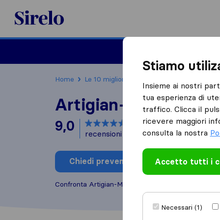
Sirelo.it
Traslochi
Traslo
Stiamo utili
Home
Le 10 migliori aziende di traslochi in Italia
Insieme ai nostri par
tua esperienza di ute
Artigian-Mobil
traffico. Clicca il pu
ricevere maggiori inf
9,0
basato su
4
consulta la nostra
Po
recensioni di Sirelo e Google
i
Chiedi preventivo
Accetto tutti i 
Scrivi una
Confronta Artigian-Mobil con altre
aziende di trasl
Necessari (1)