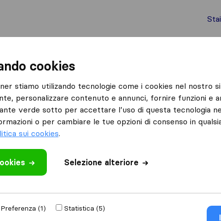
Sta
chi internazionali
Spedizione di container
Servizi
zando cookies
Telgate
Artigian-Mobil
tner stiamo utilizando tecnologie come i cookies nel nostro si
nte, personalizzare contenuto e annunci, fornire funzioni e an
lsante verde sotto per accettare l’uso di questa tecnologia ne
ormazioni o per cambiare le tue opzioni di consenso in quals
litica sui cookies
.
cookies
 recensione
Selezione alteriore
ochi
di
Telgate
Preferenza (1)
Statistica (5)