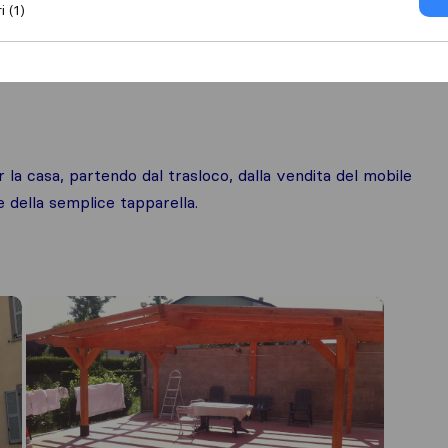
i (1)
 la casa, partendo dal trasloco, dalla vendita del mobile
 della semplice tapparella.