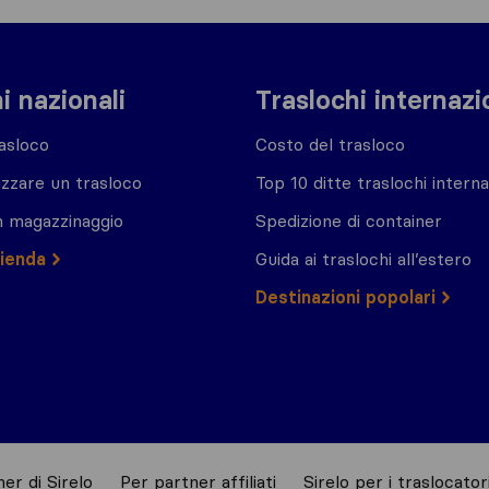
i nazionali
Traslochi internazi
asloco
Costo del trasloco
zzare un trasloco
Top 10 ditte traslochi interna
n magazzinaggio
Spedizione di container
zienda
Guida ai traslochi all’estero
Destinazioni popolari
er di Sirelo
Per partner affiliati
Sirelo per i traslocator