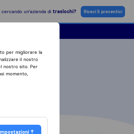
i cercando un'azienda di
traslochi?
Ricevi 5 preventivi
Aziende di traslochi
to per migliorare la
alizzare il nostro
l nostro sito. Per
iasi momento,
Impostazioni