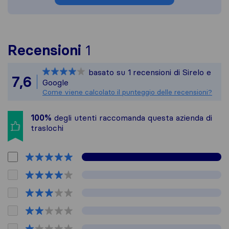
Per avere un quadro più
Recensioni
1
Sirelo non è responsabi
basato su
1
recensioni di Sirelo e
Tutte le recensioni rac
7,6
Google
Come viene calcolato il punteggio delle recensioni?
100%
degli utenti raccomanda questa azienda di
traslochi