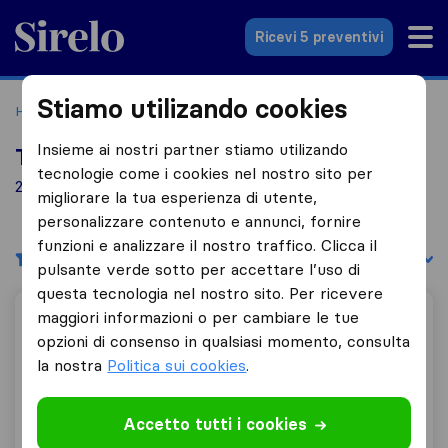
Sirelo.it
Ricevi 5 preventivi
Stiamo utilizando cookies
Home
Le 10 migliori aziende di traslochi in Italia
Solarolo
Insieme ai nostri partner stiamo utilizando
Top 10 traslocatori a Solarolo
tecnologie come i cookies nel nostro sito per
2 aziende di traslochi trovate a Solarolo
migliorare la tua esperienza di utente,
personalizzare contenuto e annunci, fornire
funzioni e analizzare il nostro traffico. Clicca il
Filtri
Filtra per:
pulsante verde sotto per accettare l’uso di
questa tecnologia nel nostro sito. Per ricevere
maggiori informazioni o per cambiare le tue
Coop 2000 - Traslochi E Facchinaggio
opzioni di consenso in qualsiasi momento, consulta
la nostra
Politica sui cookies
.
8,6
76
Accetto tutti i cookies
Coop 2000 - Traslochi E Facchinaggio