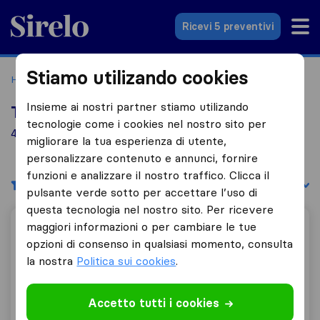
Sirelo.it
Ricevi 5 preventivi
Stiamo utilizando cookies
Home
Le 10 migliori aziende di traslochi in Italia
Siderno
Insieme ai nostri partner stiamo utilizando
Top 10 traslocatori a Siderno
tecnologie come i cookies nel nostro sito per
4 aziende di traslochi trovate a Siderno
migliorare la tua esperienza di utente,
personalizzare contenuto e annunci, fornire
funzioni e analizzare il nostro traffico. Clicca il
Filtri
Filtra per:
pulsante verde sotto per accettare l’uso di
questa tecnologia nel nostro sito. Per ricevere
maggiori informazioni o per cambiare le tue
Traslochi Sergio Mittica
opzioni di consenso in qualsiasi momento, consulta
la nostra
Politica sui cookies
.
9,6
561
Accetto tutti i cookies
Traslochi Sergio Mittica