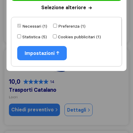
Gioiosa Ionica
Selezione alteriore
Chiedi preventivo
Dettagli
Necessari (1)
Preferenza (1)
"Cautela nel maneggiare la merce"
1 valutazioni come
Statistica (5)
Cookies pubblicitari (1)
Impostazioni
Trasporti Catalano
10,0
14
Trasporti Catalano
Locri
Chiedi preventivo
Dettagli