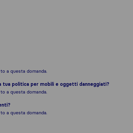
osto a questa domanda.
la tua politica per mobili e oggetti danneggiati?
osto a questa domanda.
enti?
osto a questa domanda.
un quadro più completo della reputazion