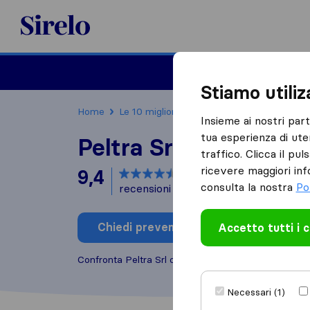
Sirelo.it
Traslochi
Traslo
Stiamo utili
Home
Le 10 migliori aziende di traslochi in Italia
Insieme ai nostri par
tua esperienza di ute
Peltra Srl
traffico. Clicca il pu
ricevere maggiori inf
9,4
basato su
27
consulta la nostra
Po
recensioni di Sirelo e Google
i
Chiedi preventivo
Accetto tutti i 
Scrivi una
Confronta Peltra Srl con altre
aziende di traslochi
Necessari (1)