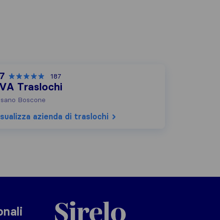
,7
187
VA Traslochi
sano Boscone
sualizza azienda di traslochi
Sirelo.it
onali