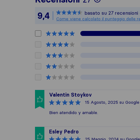
Sirelo non 
basato su
27
recensioni 
9,4
Tutte le r
Come viene calcolato il punteggio delle r
Valentin Stoykov
15 Agosto, 2025
su Google
Bien atendido y amable.
Esley Pedro
25 Maggio, 2024
su Google