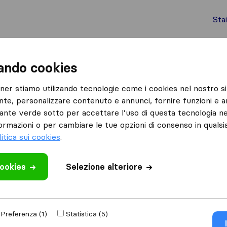
Sta
chi internazionali
Spedizione di container
Servizi
zando cookies
Settimo Milanese
Peltra Srl
tner stiamo utilizando tecnologie come i cookies nel nostro si
nte, personalizzare contenuto e annunci, fornire funzioni e an
lsante verde sotto per accettare l’uso di questa tecnologia ne
ormazioni o per cambiare le tue opzioni di consenso in quals
litica sui cookies
.
cookies
 recensione
Selezione alteriore
di
Settimo Milanese
Preferenza (1)
Statistica (5)