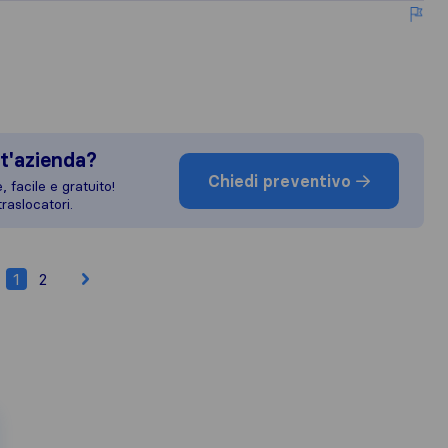
t'azienda?
Chiedi preventivo
 facile e gratuito!
raslocatori.
1
2