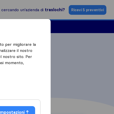
i cercando un'azienda di
traslochi?
Ricevi 5 preventivi
Aziende di traslochi
to per migliorare la
alizzare il nostro
l nostro sito. Per
iasi momento,
Impostazioni