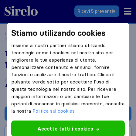
Sirelo.it
Ricevi 5 preventivi
Stiamo utilizando cookies
Home
Le 10 migliori aziende di traslochi in Italia
Sesto San
Giovanni
Traslochi Buongiorno
Insieme ai nostri partner stiamo utilizando
Traslochi Buongiorno
tecnologie come i cookies nel nostro sito per
migliorare la tua esperienza di utente,
10,0
basato su
5
personalizzare contenuto e annunci, fornire
recensioni di Sirelo e Google
i
funzioni e analizzare il nostro traffico. Clicca il
Confronta Traslochi Buongiorno con altre
aziende di traslochi
pulsante verde sotto per accettare l’uso di
di
Sesto San Giovanni
questa tecnologia nel nostro sito. Per ricevere
maggiori informazioni o per cambiare le tue
opzioni di consenso in qualsiasi momento, consulta
la nostra
Politica sui cookies
.
Chiedi preventivo
Accetto tutti i cookies
Scrivi una recensione