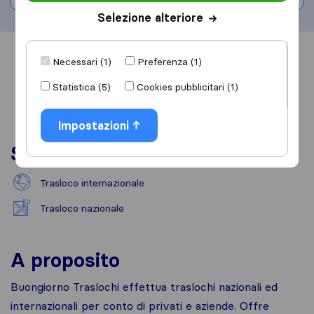
Selezione alteriore
Informazioni
Recensioni
Rivedi
Necessari (1)
Preferenza (1)
Statistica (5)
Cookies pubblicitari (1)
Impostazioni
Servizi
Trasloco internazionale
Trasloco nazionale
A proposito
Buongiorno Traslochi effettua traslochi nazionali ed
internazionali per conto di privati e aziende. Offre