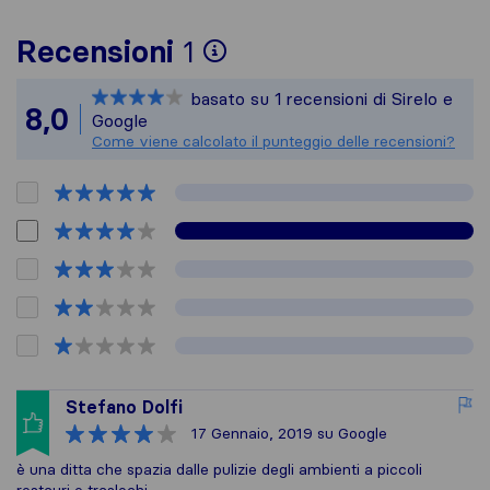
Per avere un quadro 
Recensioni
1
Sirelo non è responsa
basato su
1
recensioni di Sirelo e
Tutte le recensioni 
8,0
Google
Come viene calcolato il punteggio delle recensioni?
Stefano Dolfi
17 Gennaio, 2019
su Google
è una ditta che spazia dalle pulizie degli ambienti a piccoli