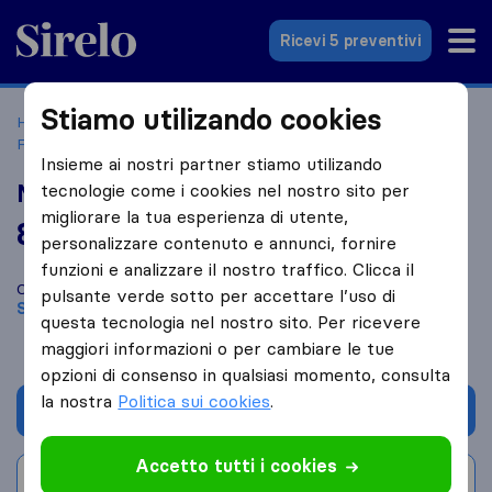
Sirelo.it
Ricevi 5 preventivi
Stiamo utilizando cookies
Home
Le 10 migliori aziende di traslochi in Italia
Sesto
Fiorentino
Multi Service Luis's
Insieme ai nostri partner stiamo utilizando
Multi Service Luis's
tecnologie come i cookies nel nostro sito per
migliorare la tua esperienza di utente,
8,0
basato su
1
personalizzare contenuto e annunci, fornire
recensioni di Sirelo e Google
i
funzioni e analizzare il nostro traffico. Clicca il
Confronta Multi Service Luis's con altre
aziende di traslochi
di
pulsante verde sotto per accettare l’uso di
Sesto Fiorentino
questa tecnologia nel nostro sito. Per ricevere
maggiori informazioni o per cambiare le tue
opzioni di consenso in qualsiasi momento, consulta
la nostra
Politica sui cookies
.
Chiedi preventivo
Accetto tutti i cookies
Scrivi una recensione