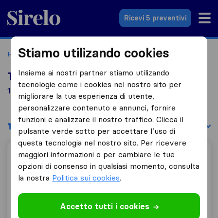
Sirelo.it
Ricevi 5 preventivi
Stiamo utilizando cookies
Home
Le 10 migliori aziende di traslochi in Italia
Serre
Insieme ai nostri partner stiamo utilizando
Top 10 traslocatori a Serre
tecnologie come i cookies nel nostro sito per
1 aziende di traslochi trovate a Serre
migliorare la tua esperienza di utente,
personalizzare contenuto e annunci, fornire
funzioni e analizzare il nostro traffico. Clicca il
Filtri
Filtra per:
pulsante verde sotto per accettare l’uso di
questa tecnologia nel nostro sito. Per ricevere
maggiori informazioni o per cambiare le tue
Traslochi Zito Vincenzo
opzioni di consenso in qualsiasi momento, consulta
la nostra
Politica sui cookies
.
10,0
2
Accetto tutti i cookies
Traslochi Zito Vincenzo