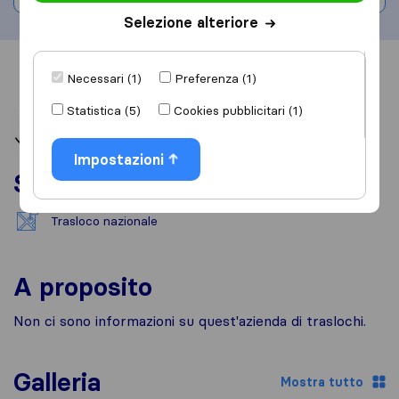
Selezione alteriore
Informazioni
Recensioni
Rivedi
Necessari (1)
Preferenza (1)
Statistica (5)
Cookies pubblicitari (1)
Impostazioni
Servizi
Trasloco nazionale
A proposito
Non ci sono informazioni su quest'azienda di traslochi.
Galleria
Mostra tutto