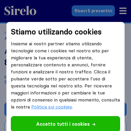
Sirelo.it
Ricevi 5 preventivi
Stiamo utilizando cookies
Home
Le 10 migliori aziende di traslochi in Italia
Sciacca
Arena Traslochi
Insieme ai nostri partner stiamo utilizando
Arena Traslochi
tecnologie come i cookies nel nostro sito per
migliorare la tua esperienza di utente,
8,8
basato su
8
personalizzare contenuto e annunci, fornire
recensioni di Sirelo e Google
i
funzioni e analizzare il nostro traffico. Clicca il
Confronta Arena Traslochi con altre
aziende di traslochi
di
pulsante verde sotto per accettare l’uso di
Sciacca
questa tecnologia nel nostro sito. Per ricevere
maggiori informazioni o per cambiare le tue
opzioni di consenso in qualsiasi momento, consulta
la nostra
Politica sui cookies
.
Chiedi preventivo
Accetto tutti i cookies
Scrivi una recensione