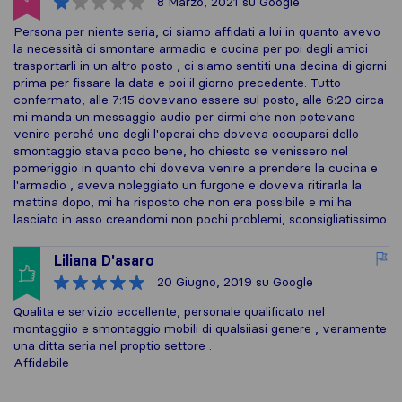
8 Marzo, 2021
su Google
Persona per niente seria, ci siamo affidati a lui in quanto avevo
la necessità di smontare armadio e cucina per poi degli amici
trasportarli in un altro posto , ci siamo sentiti una decina di giorni
prima per fissare la data e poi il giorno precedente. Tutto
confermato, alle 7:15 dovevano essere sul posto, alle 6:20 circa
mi manda un messaggio audio per dirmi che non potevano
venire perché uno degli l'operai che doveva occuparsi dello
smontaggio stava poco bene, ho chiesto se venissero nel
pomeriggio in quanto chi doveva venire a prendere la cucina e
l'armadio , aveva noleggiato un furgone e doveva ritirarla la
mattina dopo, mi ha risposto che non era possibile e mi ha
lasciato in asso creandomi non pochi problemi, sconsigliatissimo
Liliana D'asaro
20 Giugno, 2019
su Google
Qualita e servizio eccellente, personale qualificato nel
montaggiio e smontaggio mobili di qualsiiasi genere , veramente
una ditta seria nel proptio settore .
Affidabile