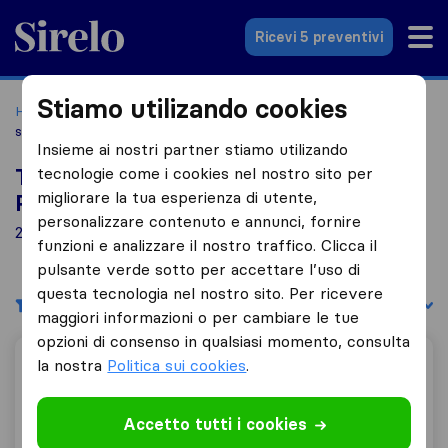
Sirelo.it
Ricevi 5 preventivi
Stiamo utilizando cookies
Home
Le 10 migliori aziende di traslochi in Italia
Savignano
sul Panaro
Insieme ai nostri partner stiamo utilizando
tecnologie come i cookies nel nostro sito per
Top 10 traslocatori a Savignano sul
migliorare la tua esperienza di utente,
Panaro
personalizzare contenuto e annunci, fornire
2 aziende di traslochi trovate a Savignano sul Panaro
funzioni e analizzare il nostro traffico. Clicca il
pulsante verde sotto per accettare l’uso di
questa tecnologia nel nostro sito. Per ricevere
Filtri
Filtra per:
maggiori informazioni o per cambiare le tue
opzioni di consenso in qualsiasi momento, consulta
la nostra
Politica sui cookies
.
Montorsi Traslochi
Accetto tutti i cookies