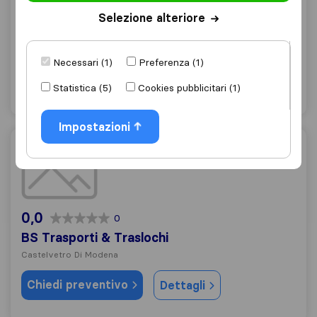
0,0
0
Selezione alteriore
Montorsi Traslochi
Savignano sul Panaro
Necessari (1)
Preferenza (1)
Chiedi preventivo
Dettagli
Statistica (5)
Cookies pubblicitari (1)
Impostazioni
BS Trasporti & Traslochi
0,0
0
BS Trasporti & Traslochi
Castelvetro Di Modena
Chiedi preventivo
Dettagli