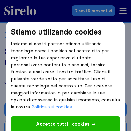
Sirelo.it
Ricevi 5 preventivi
Stiamo utilizando cookies
Home
Le 10 migliori aziende di traslochi in Italia
Santa
Maria Capua Vetere
3C Traslochi Caserta
Insieme ai nostri partner stiamo utilizando
3C Traslochi Caserta
tecnologie come i cookies nel nostro sito per
migliorare la tua esperienza di utente,
0,0
basato su
0
personalizzare contenuto e annunci, fornire
recensioni di Sirelo e Google
i
funzioni e analizzare il nostro traffico. Clicca il
Confronta 3C Traslochi Caserta con altre
aziende di traslochi
pulsante verde sotto per accettare l’uso di
di
Santa Maria Capua Vetere
questa tecnologia nel nostro sito. Per ricevere
maggiori informazioni o per cambiare le tue
opzioni di consenso in qualsiasi momento, consulta
la nostra
Politica sui cookies
.
Chiedi preventivo
Accetto tutti i cookies
Scrivi una recensione