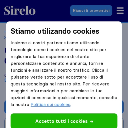
Sirelo.it
Ricevi 5 preventivi
Stiamo utilizando cookies
Home
Le 10 migliori aziende di traslochi in Italia
Sanremo
D. Trasporti S.a.s
Insieme ai nostri partner stiamo utilizando
D. Trasporti S.a.s
tecnologie come i cookies nel nostro sito per
migliorare la tua esperienza di utente,
0,0
basato su
0
personalizzare contenuto e annunci, fornire
recensioni di Sirelo e Google
i
funzioni e analizzare il nostro traffico. Clicca il
Confronta D. Trasporti S.a.s con altre
aziende di traslochi
di
pulsante verde sotto per accettare l’uso di
Sanremo
questa tecnologia nel nostro sito. Per ricevere
maggiori informazioni o per cambiare le tue
opzioni di consenso in qualsiasi momento, consulta
la nostra
Politica sui cookies
.
Chiedi preventivo
Accetto tutti i cookies
Scrivi una recensione