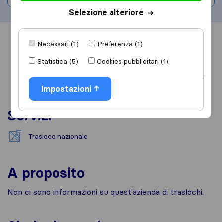
Selezione alteriore
Informazioni
Recensioni
Rivedi
Necessari (1)
Preferenza (1)
Statistica (5)
Cookies pubblicitari (1)
Impostazioni
Servizi
Trasloco nazionale
A proposito
Non ci sono informazioni su quest'azienda di traslochi.