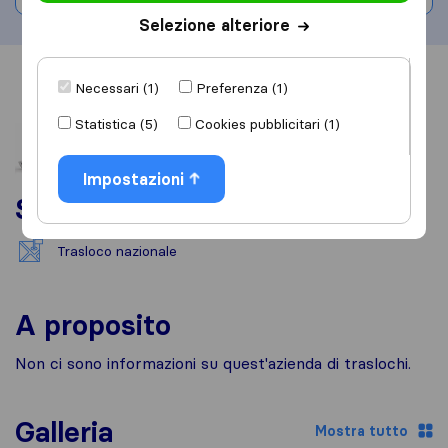
Selezione alteriore
Informazioni
Recensioni
Rivedi
Necessari (1)
Preferenza (1)
Statistica (5)
Cookies pubblicitari (1)
Impostazioni
Servizi
Trasloco nazionale
A proposito
Non ci sono informazioni su quest'azienda di traslochi.
Galleria
Mostra tutto