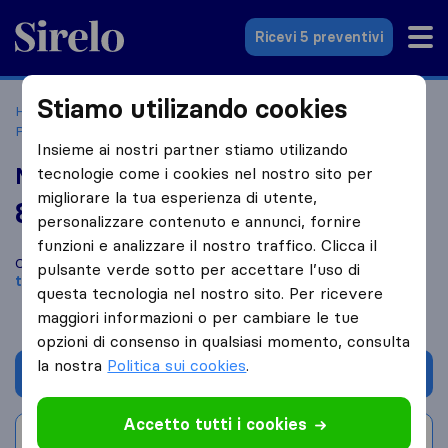
Sirelo.it
Ricevi 5 preventivi
Stiamo utilizando cookies
Home
Le 10 migliori aziende di traslochi in Italia
San
Prospero
M2 traslochi di Maugeri Mario
Insieme ai nostri partner stiamo utilizando
M2 traslochi di Maugeri Mario
tecnologie come i cookies nel nostro sito per
migliorare la tua esperienza di utente,
8,0
basato su
5
personalizzare contenuto e annunci, fornire
recensioni di Sirelo e Google
i
funzioni e analizzare il nostro traffico. Clicca il
Confronta M2 traslochi di Maugeri Mario con altre
aziende di
pulsante verde sotto per accettare l’uso di
traslochi
di
San Prospero
questa tecnologia nel nostro sito. Per ricevere
maggiori informazioni o per cambiare le tue
opzioni di consenso in qualsiasi momento, consulta
la nostra
Politica sui cookies
.
Chiedi preventivo
Accetto tutti i cookies
Scrivi una recensione