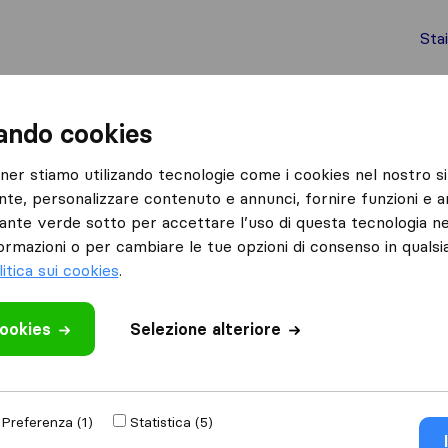
Sta
chi internazionali
Spedizione di container
Servizi
zando cookies
San Pancrazio
Caregnato Traslochi
tner stiamo utilizando tecnologie come i cookies nel nostro si
nte, personalizzare contenuto e annunci, fornire funzioni e an
lsante verde sotto per accettare l’uso di questa tecnologia ne
ormazioni o per cambiare le tue opzioni di consenso in quals
litica sui cookies
.
cookies
 recensione
Selezione alteriore
 traslochi
di
San
Preferenza (1)
Statistica (5)