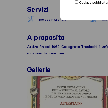
Cookies pubblicitar
Servizi
Trasloco nazionale
Trasp
A proposito
Attiva fin dal 1962, Caregnato Traslochi è un'
movimentazione merci.
Galleria