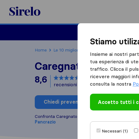
Sirelo.it
Traslochi
Traslo
Stiamo utili
Home
Le 10 migliori aziende di traslochi in Italia
Insieme ai nostri par
tua esperienza di ute
Caregnato Traslochi
traffico. Clicca il pu
ricevere maggiori inf
8,6
basato su
11
consulta la nostra
Po
recensioni di Sirelo e Google
i
Chiedi preventivo
Accetto tutti i 
Scrivi una
Confronta Caregnato Traslochi con altre
aziende di
Pancrazio
Necessari (1)