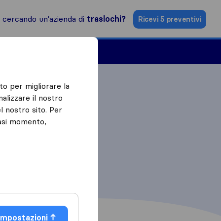
i cercando un'azienda di
traslochi?
Ricevi 5 preventivi
Aziende di traslochi
to per migliorare la
alizzare il nostro
l nostro sito. Per
iasi momento,
Impostazioni