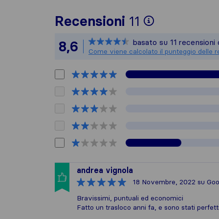
Per avere u
Recensioni
11
Sirelo non 
basato su
11
recensioni 
8,6
Tutte le re
Come viene calcolato il punteggio delle r
andrea vignola
18 Novembre, 2022
su Goo
Bravissimi, puntuali ed economici
Fatto un trasloco anni fa, e sono stati perfett