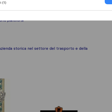
i (1)
orto pianoforte
azienda storica nel settore del trasporto e della