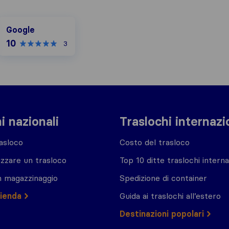
Google
Google
10
3
i nazionali
Traslochi internazi
asloco
Costo del trasloco
zzare un trasloco
Top 10 ditte traslochi interna
n magazzinaggio
Spedizione di container
zienda
Guida ai traslochi all’estero
Destinazioni popolari