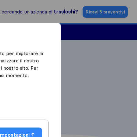
i cercando un'azienda di
traslochi?
Ricevi 5 preventivi
Aziende di traslochi
to per migliorare la
alizzare il nostro
l nostro sito. Per
iasi momento,
Impostazioni