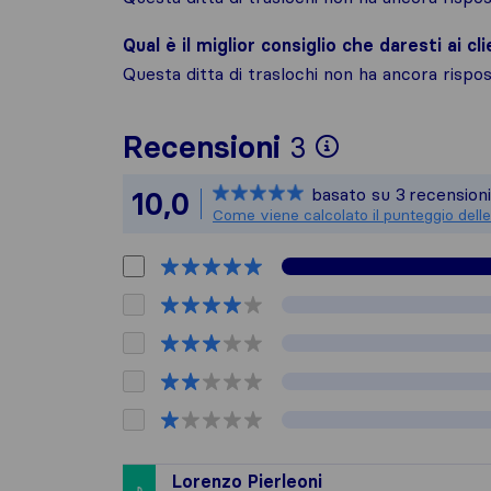
Qual è il miglior consiglio che daresti ai cli
Questa ditta di traslochi non ha ancora risp
Per avere u
Recensioni
3
Sirelo non è
basato su
3
recensioni
10,0
Tutte le rec
Come viene calcolato il punteggio delle
Lorenzo Pierleoni