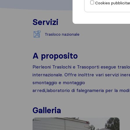
Cookies pubblicitar
Servizi
Trasloco nazionale
A proposito
Pierleoni Traslochi e Trasoporti esegue trasloc
internazionale. Offre inolttre vari servizi iner
smontaggio e montaggio
arredi,laboratorio di falegnameria per la modi
Galleria