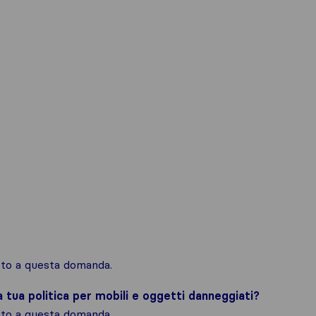
osto a questa domanda.
la tua politica per mobili e oggetti danneggiati?
osto a questa domanda.