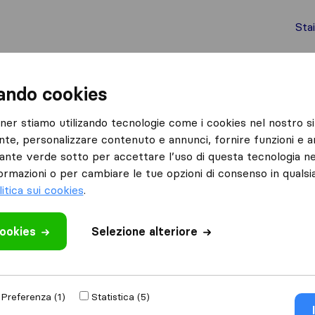
Sta
chi internazionali
Spedizione di container
Servizi
zando cookies
San Giovanni in Marignano
Pierleoni Traslochi e Trasporti
tner stiamo utilizando tecnologie come i cookies nel nostro si
nte, personalizzare contenuto e annunci, fornire funzioni e an
lsante verde sotto per accettare l’uso di questa tecnologia ne
ormazioni o per cambiare le tue opzioni di consenso in quals
litica sui cookies
.
cookies
Selezione alteriore
 recensione
ziende di traslochi
Preferenza (1)
Statistica (5)