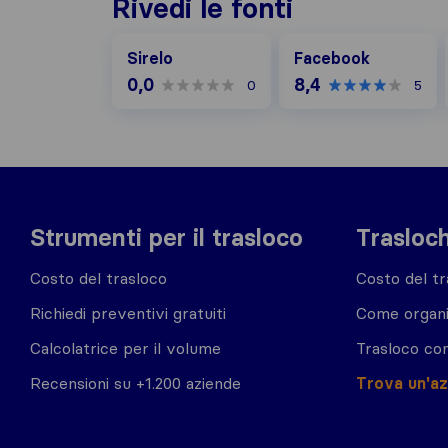
Rivedi le fonti
Facebook
Sirelo
Facebook
0,0
8,4
0
5
Strumenti per il trasloco
Trasloch
Costo del trasloco
Costo del tr
Richiedi preventivi gratuiti
Come organi
Calcolatrice per il volume
Trasloco co
Recensioni su +1.200 aziende
Trova un'a