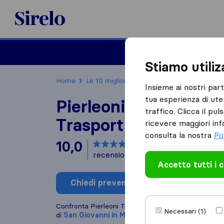
Sirelo.it
Traslochi
Traslo
Stiamo utili
Home
Le 10 migliori aziende di traslochi in Italia
Insieme ai nostri par
tua esperienza di ute
Pierleoni Traslochi e
traffico. Clicca il pu
Trasporti
ricevere maggiori inf
consulta la nostra
Po
10,0
basato su
3
recensioni di Sirelo e Google
i
Accetto tutti i 
Chiedi preventivo
Scrivi una
Confronta Pierleoni Traslochi e Trasporti con altre
a
Necessari (1)
di
San Giovanni in Marignano