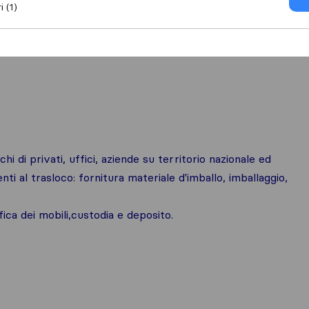
i (1)
hi di privati, uffici, aziende su territorio nazionale ed
enti al trasloco: fornitura materiale d'imballo, imballaggio,
fica dei mobili,custodia e deposito.