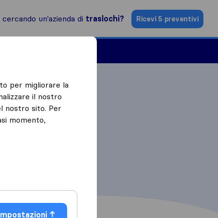
i cercando un'azienda di
traslochi?
Ricevi 5 preventivi
Aziende di traslochi
to per migliorare la
alizzare il nostro
l nostro sito. Per
iasi momento,
Impostazioni