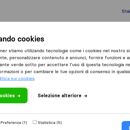
Sta
chi internazionali
Spedizione di container
Servizi
zando cookies
San Giorgio a Cremano
Servizi X La Casa
tner stiamo utilizando tecnologie come i cookies nel nostro si
nte, personalizzare contenuto e annunci, fornire funzioni e an
lsante verde sotto per accettare l’uso di questa tecnologia ne
ormazioni o per cambiare le tue opzioni di consenso in quals
litica sui cookies
.
cookies
 recensione
Selezione alteriore
raslochi
di
San
Preferenza (1)
Statistica (5)