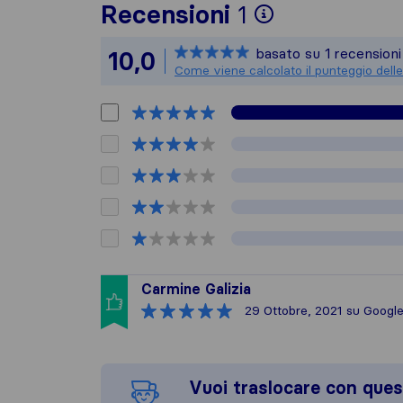
Per avere un
Recensioni
1
Sirelo non è
basato su
1
recensioni
10,0
Tutte le rec
Come viene calcolato il punteggio delle
Carmine Galizia
29 Ottobre, 2021
su Googl
Vuoi traslocare con ques