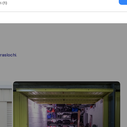
i (1)
raslochi.