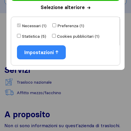
Selezione alteriore
Informazioni
Recensioni
Rivedi
Necessari (1)
Preferenza (1)
Statistica (5)
Cookies pubblicitari (1)
Impostazioni
Servizi
Trasloco nazionale
Affitto mezzo/facchino
A proposito
Non ci sono informazioni su quest'azienda di traslochi.