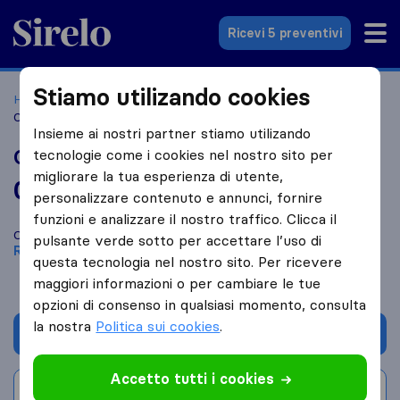
Sirelo.it
Ricevi 5 preventivi
Stiamo utilizando cookies
Home
Le 10 migliori aziende di traslochi in Italia
Rome
Orilia Traslochi
Insieme ai nostri partner stiamo utilizando
Orilia Traslochi
tecnologie come i cookies nel nostro sito per
migliorare la tua esperienza di utente,
0,0
basato su
0
personalizzare contenuto e annunci, fornire
recensioni di Sirelo e Google
i
funzioni e analizzare il nostro traffico. Clicca il
Confronta Orilia Traslochi con altre
aziende di traslochi
di
pulsante verde sotto per accettare l’uso di
Rome
questa tecnologia nel nostro sito. Per ricevere
maggiori informazioni o per cambiare le tue
opzioni di consenso in qualsiasi momento, consulta
la nostra
Politica sui cookies
.
Chiedi preventivo
Accetto tutti i cookies
Scrivi una recensione