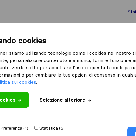
Sta
chi internazionali
Spedizione di container
Servizi
zando cookies
Rome
Lince Traslochi
tner stiamo utilizando tecnologie come i cookies nel nostro si
nte, personalizzare contenuto e annunci, fornire funzioni e an
lsante verde sotto per accettare l’uso di questa tecnologia ne
ormazioni o per cambiare le tue opzioni di consenso in quals
litica sui cookies
.
cookies
 recensione
Selezione alteriore
lochi
di
Rome
Preferenza (1)
Statistica (5)