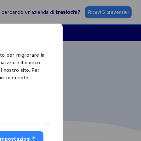
i cercando un'azienda di
traslochi?
Ricevi 5 preventivi
Aziende di traslochi
to per migliorare la
alizzare il nostro
l nostro sito. Per
iasi momento,
Impostazioni