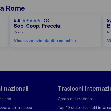
i a Rome
9,8
9
530
Soc. Coop. Freccia
B
Roma
R
Visualizza azienda di traslochi
Vi
i nazionali
Traslochi internazi
asloco
Costo del trasloco
zzare un trasloco
Top 10 ditte traslochi interna