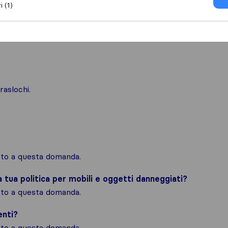
i (1)
raslochi.
osto a questa domanda.
la tua politica per mobili e oggetti danneggiati?
osto a questa domanda.
enti?
osto a questa domanda.