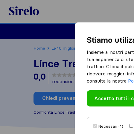
Sirelo.it
Traslochi
Traslo
Stiamo utili
Home
Le 10 migliori aziende di traslochi in Italia
Insieme ai nostri par
tua esperienza di ute
Lince Traslochi
traffico. Clicca il pu
ricevere maggiori inf
0,0
basato su
0
consulta la nostra
Po
recensioni di Sirelo e Google
i
Chiedi preventivo
Accetto tutti i 
Scrivi una
Confronta Lince Traslochi con altre
aziende di tras
Necessari (1)