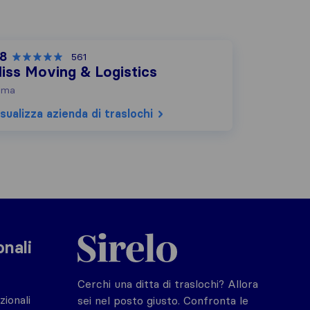
,8
561
liss Moving & Logistics
oma
sualizza azienda di traslochi
Sirelo.it
onali
Cerchi una ditta di traslochi? Allora
zionali
sei nel posto giusto. Confronta le