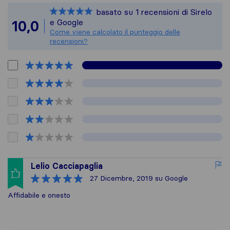
Sirelo non è responsa
basato su
1
recensioni di Sirelo
Tutte le recensioni 
e Google
10,0
Come viene calcolato il punteggio delle
recensioni?
Lelio Cacciapaglia
27 Dicembre, 2019
su Google
Affidabile e onesto