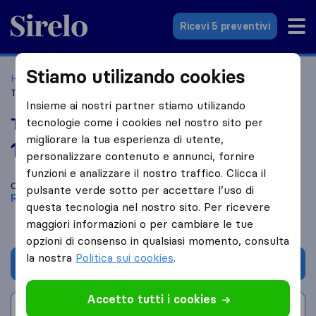
Sirelo.it
Ricevi 5 preventivi
Stiamo utilizando cookies
Home
Le 10 migliori aziende di traslochi in Italia
Roma
Traslochi Di Curzio
Insieme ai nostri partner stiamo utilizando
Traslochi Di Curzio
tecnologie come i cookies nel nostro sito per
migliorare la tua esperienza di utente,
10,0
basato su
1
personalizzare contenuto e annunci, fornire
recensioni di Sirelo e Google
i
funzioni e analizzare il nostro traffico. Clicca il
Confronta Traslochi Di Curzio con altre
aziende di traslochi
di
pulsante verde sotto per accettare l’uso di
Roma
questa tecnologia nel nostro sito. Per ricevere
maggiori informazioni o per cambiare le tue
opzioni di consenso in qualsiasi momento, consulta
la nostra
Politica sui cookies
.
Chiedi preventivo
Accetto tutti i cookies
Scrivi una recensione