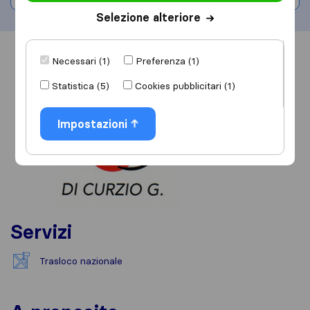
Selezione alteriore
Informazioni
Recensioni
Rivedi
Necessari (1)
Preferenza (1)
Statistica (5)
Cookies pubblicitari (1)
Impostazioni
Servizi
Trasloco nazionale