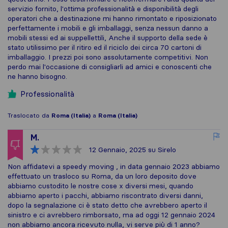
servizio fornito, l'ottima professionalità e disponibilità degli
operatori che a destinazione mi hanno rimontato e riposizionato
perfettamente i mobili e gli imballaggi, senza nessun danno a
mobili stessi ed ai suppellettili, Anche il supporto della sede è
stato utilissimo per il ritiro ed il riciclo dei circa 70 cartoni di
imballaggio. I prezzi poi sono assolutamente competitivi. Non
perdo mai l'occasione di consigliarli ad amici e conoscenti che
ne hanno bisogno.
Professionalità
Traslocato da
Roma (Italia)
a
Roma (Italia)
M.
12 Gennaio, 2025
su Sirelo
Non affidatevi a speedy moving , in data gennaio 2023 abbiamo
effettuato un trasloco su Roma, da un loro deposito dove
abbiamo custodito le nostre cose x diversi mesi, quando
abbiamo aperto i pacchi, abbiamo riscontrato diversi danni,
dopo la segnalazione ci è stato detto che avrebbero aperto il
sinistro e ci avrebbero rimborsato, ma ad oggi 12 gennaio 2024
non abbiamo ancora ricevuto nulla, vi serve più di 1 anno?