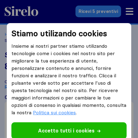
Sirelo.it
Ricevi 5 preventivi
Stiamo utilizando cookies
Home
Le 10 migliori aziende di traslochi in Italia
Roma
Speedy Moving
Insieme ai nostri partner stiamo utilizando
tecnologie come i cookies nel nostro sito per
Speedy Moving
migliorare la tua esperienza di utente,
8,1
basato su
89
personalizzare contenuto e annunci, fornire
recensioni di Sirelo e Google
i
funzioni e analizzare il nostro traffico. Clicca il
Confronta Speedy Moving con altre
aziende di traslochi
di
pulsante verde sotto per accettare l’uso di
Roma
questa tecnologia nel nostro sito. Per ricevere
Cosa dicono i clienti
maggiori informazioni o per cambiare le tue
opzioni di consenso in qualsiasi momento, consulta
Professionalità (3)
la nostra
Politica sui cookies
.
Imballaggio della merce (1)
Cortesia (1)
Accetto tutti i cookies
Risarcimento dei danni (1)