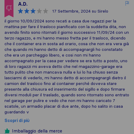
A.D.
17 Settembre, 2024
su Sirelo
il giorno 10/09/2024 sono recati a casa due ragazzi per la
mattina per fare il trasloco pianificato con la suddetta dita, non
avendo finito sono ritornati il giorno successivo 11/09/24 con un
terzo ragazzo, e mi hanno messo fretta per il trasloco, dicendo
che il container era in sosta ad orario, cosa che non era vera già
che quando mi hanno detto di accompagnargli ho constatato
che era un parcheggio libero, e cosi non mi hanno
accompagnato per la casa per vedere se era tutto a posto, uno
di loro ragazzi mi aveva detto che nel magazzino-garage era
tutto pulito che non mancava nulla e lui lo ha chiuso senza
lasciarmi di vederlo, mi hanno detto di accompagnargli dietro il
camion del trasloco fino al container perché doveva stare
presente alla chiusura ed inserimento del sigillo e dopo firmare
diversi moduli per il traslado, quando sono ritornato sono entrato
nel garage per pulire e vedo che non mi hanno caricato 7
scatole, un armadio placar di due ante, dopo ho salito in casa
guardando v
Scopri di più
Imballaggio della merce