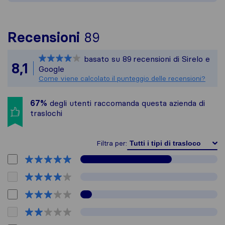
Per avere un quadro p
Recensioni
89
Sirelo non è responsa
basato su
89
recensioni di Sirelo e
Tutte le recensioni r
8,1
Google
Come viene calcolato il punteggio delle recensioni?
67%
degli utenti raccomanda questa azienda di
traslochi
Filtra per: