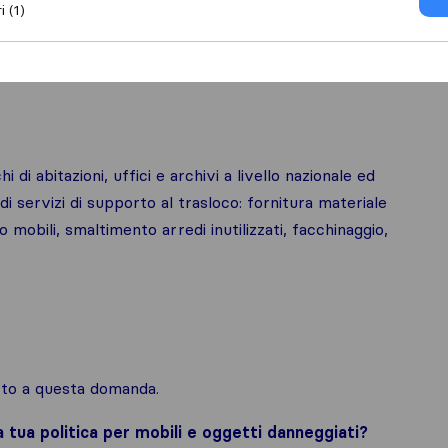
i (1)
oco nazionale
 di abitazioni, uffici e archivi a livello nazionale ed
di servizi di supporto al trasloco: fornitura materiale
 mobili, smaltimento arredi inutilizzati, facchinaggio,
osto a questa domanda.
la tua politica per mobili e oggetti danneggiati?