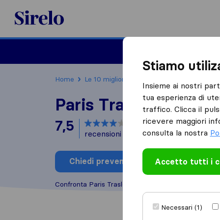
Sirelo.it
Traslochi
Traslo
Stiamo utili
Home
Le 10 migliori aziende di traslochi in Italia
Insieme ai nostri par
tua esperienza di ute
Paris Traslochi
traffico. Clicca il pu
ricevere maggiori inf
7,5
basato su
1
consulta la nostra
Po
recensioni di Sirelo e Google
i
Chiedi preventivo
Accetto tutti i 
Scrivi una
Confronta Paris Traslochi con altre
aziende di tras
Necessari (1)