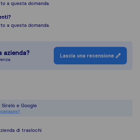
osto a questa domanda.
enti?
osto a questa domanda.
a azienda?
Lascia una recensione
ienza.
uadro più completo della reputazione de
sponsabile degli standard di pubblicazi
i Sirelo e Google
ioni raccolte su Sirelo sono soggette 
ecensioni?
ienda di traslochi