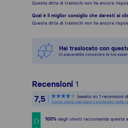
Questa ditta di traslochi non ha ancora risp
Qual è il miglior consiglio che daresti ai cli
Questa ditta di traslochi non ha ancora risp
Hai traslocato con quest
Ci piacerebbe conoscere la tua esper
Per avere un q
Recensioni
1
Sirelo non è re
basato su
1
recensioni d
7,5
Tutte le recens
Come viene calcolato il punteggio delle r
100%
degli utenti raccomanda questa az