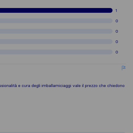
1
0
0
0
0
ssionalità e cura degli imballamiciaggi vale il prezzo che chiedono