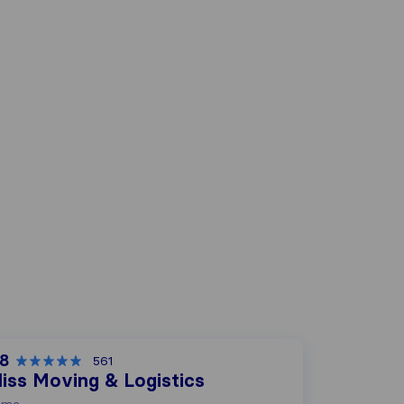
,8
561
liss Moving & Logistics