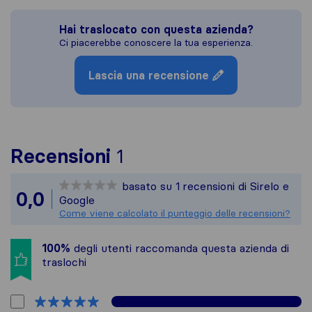
Hai traslocato con questa azienda?
Ci piacerebbe conoscere la tua esperienza.
Lascia una recensione
Per avere un quadro più
Recensioni
1
Sirelo non è responsabi
basato su
1
recensioni di Sirelo e
Tutte le recensioni rac
0,0
Google
Come viene calcolato il punteggio delle recensioni?
100%
degli utenti raccomanda questa azienda di
traslochi