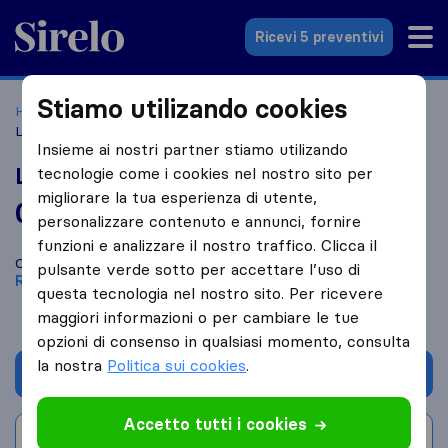
Sirelo.it
Ricevi 5 preventivi
Stiamo utilizando cookies
Home
Le 10 migliori aziende di traslochi in Italia
Roma
Lazar Traslochi
Insieme ai nostri partner stiamo utilizando
Lazar Traslochi
tecnologie come i cookies nel nostro sito per
migliorare la tua esperienza di utente,
0,0
basato su
1
personalizzare contenuto e annunci, fornire
recensioni di Sirelo e Google
i
funzioni e analizzare il nostro traffico. Clicca il
Confronta Lazar Traslochi con altre
aziende di traslochi
di
pulsante verde sotto per accettare l’uso di
Roma
questa tecnologia nel nostro sito. Per ricevere
maggiori informazioni o per cambiare le tue
opzioni di consenso in qualsiasi momento, consulta
la nostra
Politica sui cookies
.
Chiedi preventivo
Accetto tutti i cookies
Scrivi una recensione