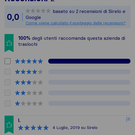
Sirelo non è responsabi
basato su
2
recensioni di Sirelo e
Tutte le recensioni rac
0,0
Google
Come viene calcolato il punteggio delle recensioni?
100%
degli utenti raccomanda questa azienda di
traslochi
I.
4 Luglio, 2019
su Sirelo