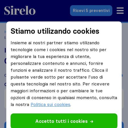
Sirelo.it
Ricevi 5 preventivi
Stiamo utilizando cookies
Home
Le 10 migliori aziende di traslochi in Italia
Roma
I.V.S. Express
Insieme ai nostri partner stiamo utilizando
I.V.S. Express
tecnologie come i cookies nel nostro sito per
migliorare la tua esperienza di utente,
0,0
basato su
2
personalizzare contenuto e annunci, fornire
recensioni di Sirelo e Google
i
funzioni e analizzare il nostro traffico. Clicca il
Confronta I.V.S. Express con altre
aziende di traslochi
di
Roma
pulsante verde sotto per accettare l’uso di
questa tecnologia nel nostro sito. Per ricevere
Cosa dicono i clienti
maggiori informazioni o per cambiare le tue
Professionalità (2)
opzioni di consenso in qualsiasi momento, consulta
Cortesia (1)
la nostra
Politica sui cookies
.
Accetto tutti i cookies