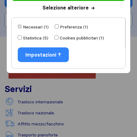
Chiedi preventivo
Selezione alteriore
Scrivi una recensione
Necessari (1)
Preferenza (1)
Statistica (5)
Cookies pubblicitari (1)
Informazioni
Recensioni
Rivedi
Impostazioni
Servizi
Trasloco internazionale
Trasloco nazionale
Affitto mezzo/facchino
Trasporto pianoforte