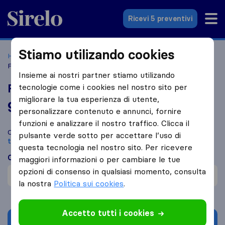
Sirelo.it
Ricevi 5 preventivi
Stiamo utilizando cookies
Home
Le 10 migliori aziende di traslochi in Italia
Roma
Fefè Traslochi & Sgomberi
Insieme ai nostri partner stiamo utilizando
Fefè Traslochi & Sgomberi
tecnologie come i cookies nel nostro sito per
migliorare la tua esperienza di utente,
9,6
basato su
104
personalizzare contenuto e annunci, fornire
recensioni di Sirelo e Google
i
funzioni e analizzare il nostro traffico. Clicca il
Confronta Fefè Traslochi & Sgomberi con altre
aziende di
pulsante verde sotto per accettare l’uso di
traslochi
di
Roma
questa tecnologia nel nostro sito. Per ricevere
Cosa dicono i clienti
maggiori informazioni o per cambiare le tue
opzioni di consenso in qualsiasi momento, consulta
Prezzo (1)
la nostra
Politica sui cookies
.
Accetto tutti i cookies
Chiedi preventivo