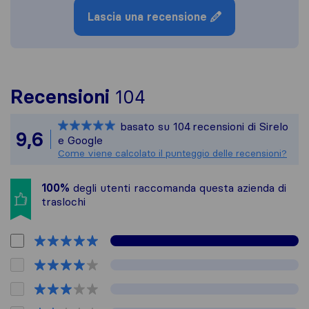
Lascia una recensione
Per avere un quadro 
Recensioni
104
Sirelo non è respons
basato su
104
recensioni di Sirelo
Tutte le recensioni 
9,6
e Google
Come viene calcolato il punteggio delle recensioni?
100%
degli utenti raccomanda questa azienda di
traslochi