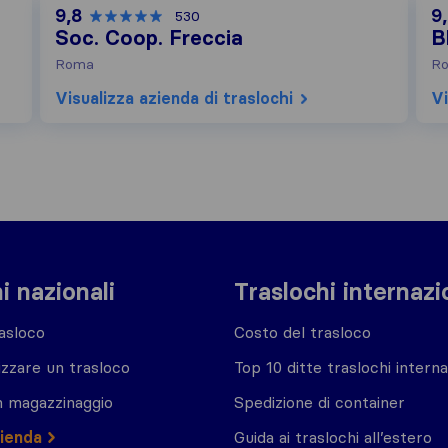
9,8
9
530
Soc. Coop. Freccia
B
Roma
R
Visualizza azienda di traslochi
Vi
i nazionali
Traslochi internazi
asloco
Costo del trasloco
zzare un trasloco
Top 10 ditte traslochi interna
n magazzinaggio
Spedizione di container
zienda
Guida ai traslochi all’estero