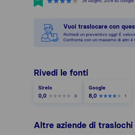
28 Giugno, 2018
su Google
Vuoi traslocare con ques
Richiedi un preventivo oggi! È veloce,
Confronta con un massimo di altri 4 t
Rivedi le fonti
Google
Sirelo
Google
0,0
8,0
0
1
Altre aziende di trasloch