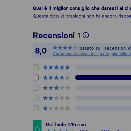
Qual è il miglior consiglio che daresti ai cli
Questa ditta di traslochi non ha ancora risp
Per avere un
Recensioni
1
Sirelo non è
basato su
1
recensioni d
8,0
Tutte le rec
Come viene calcolato il punteggio delle r
Raffaele D'Errico