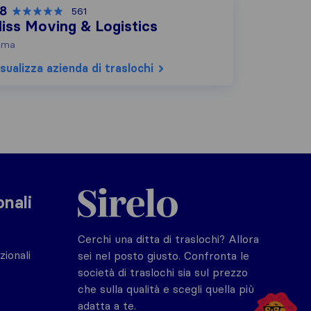
,8
561
liss Moving & Logistics
oma
sualizza azienda di traslochi
Sirelo.it
onali
Cerchi una ditta di traslochi? Allora
zionali
sei nel posto giusto. Confronta le
società di traslochi sia sul prezzo
che sulla qualità e scegli quella più
adatta a te.