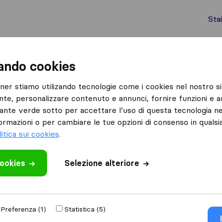
Sta
chi internazionali
Spedizione di container
Servizi
zando cookies
Roma
Erre.di. srl International Forwarder
tner stiamo utilizando tecnologie come i cookies nel nostro si
nte, personalizzare contenuto e annunci, fornire funzioni e an
nal
lsante verde sotto per accettare l’uso di questa tecnologia ne
ormazioni o per cambiare le tue opzioni di consenso in quals
litica sui cookies
.
cookies
Selezione alteriore
 recensione
tre
aziende di
Preferenza (1)
Statistica (5)