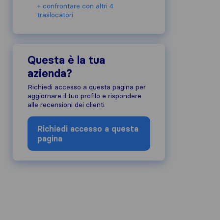
+ confrontare con altri 4
traslocatori
 dell'azienda, abbiamo raccolto le rec
Questa è la tua
azione di altre fonti.
azienda?
e alle nostre linee guida sulle recens
Richiedi accesso a questa pagina per
aggiornare il tuo profilo e rispondere
alle recensioni dei clienti
Richiedi accesso a questa
pagina