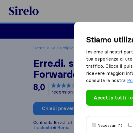
Sirelo.it
Traslochi
Traslo
Stiamo utili
Home
Le 10 migliori aziende di traslochi in Italia
Insieme ai nostri par
tua esperienza di ute
Erre.di. srl Internatio
traffico. Clicca il pu
Forwarder
ricevere maggiori inf
consulta la nostra
Po
8,0
basato su
1
recensioni di Sirelo e Google
i
Accetto tutti i 
Chiedi preventivo
Scrivi una
Confronta Erre.di. srl International Forwarder con al
Necessari (1)
traslochi
di
Roma