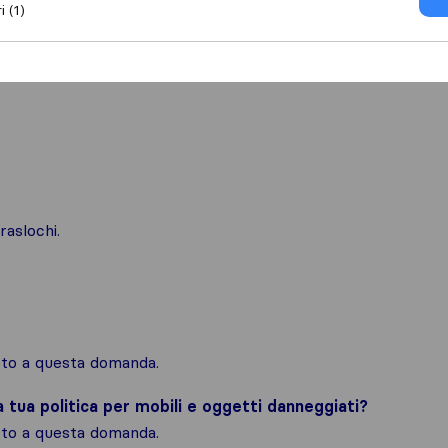
i (1)
raslochi.
osto a questa domanda.
la tua politica per mobili e oggetti danneggiati?
osto a questa domanda.