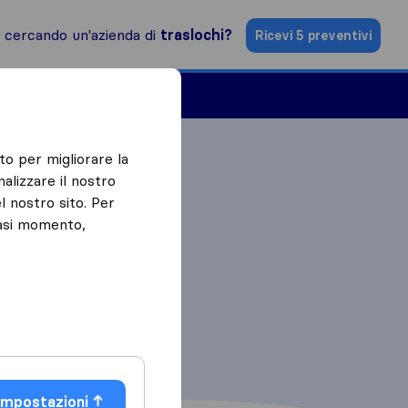
i cercando un'azienda di
traslochi?
Ricevi 5 preventivi
Aziende di traslochi
to per migliorare la
alizzare il nostro
l nostro sito. Per
iasi momento,
Impostazioni