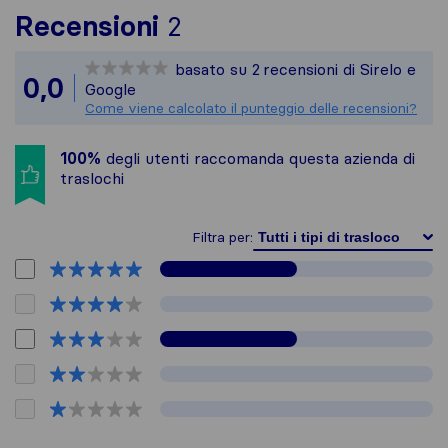
Per avere un quadro pi
Recensioni
2
Sirelo non è responsabi
basato su
2
recensioni di Sirelo e
Tutte le recensioni rac
0,0
Google
Come viene calcolato il punteggio delle recensioni?
100%
degli utenti raccomanda questa azienda di
traslochi
Filtra per: