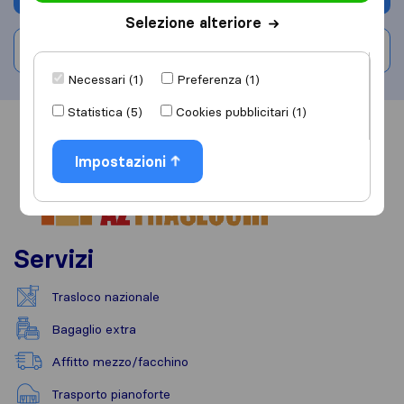
Selezione alteriore
Scrivi una recensione
Necessari (1)
Preferenza (1)
Statistica (5)
Cookies pubblicitari (1)
Informazioni
Recensioni
Rivedi
Impostazioni
Servizi
Trasloco nazionale
Bagaglio extra
Affitto mezzo/facchino
Trasporto pianoforte