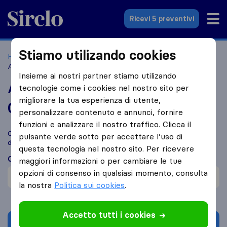
Sirelo.it
Ricevi 5 preventivi
Stiamo utilizando cookies
Home
Le 10 migliori aziende di traslochi in Italia
Roma
Az Servizi E Traslochi
Insieme ai nostri partner stiamo utilizando
Az Servizi E Traslochi
tecnologie come i cookies nel nostro sito per
migliorare la tua esperienza di utente,
0,0
basato su
2
personalizzare contenuto e annunci, fornire
recensioni di Sirelo e Google
i
funzioni e analizzare il nostro traffico. Clicca il
Confronta Az Servizi E Traslochi con altre
aziende di traslochi
pulsante verde sotto per accettare l’uso di
di
Roma
questa tecnologia nel nostro sito. Per ricevere
Cosa dicono i clienti
maggiori informazioni o per cambiare le tue
opzioni di consenso in qualsiasi momento, consulta
Trasloco veloce (1)
la nostra
Politica sui cookies
.
Accetto tutti i cookies
Chiedi preventivo