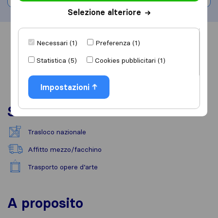
Selezione alteriore
Informazioni
Recensioni
Rivedi
Necessari (1)
Preferenza (1)
Statistica (5)
Cookies pubblicitari (1)
Impostazioni
Servizi
Trasloco nazionale
Affitto mezzo/facchino
Trasporto opere d’arte
A proposito