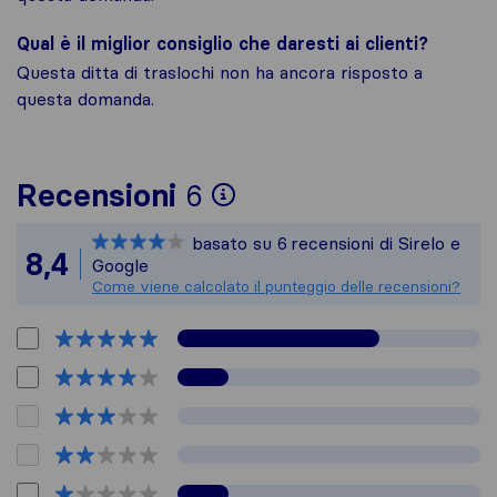
Qual è il miglior consiglio che daresti ai clienti?
Questa ditta di traslochi non ha ancora risposto a
questa domanda.
Per avere un quadro 
Recensioni
6
Sirelo non è respons
basato su
6
recensioni di Sirelo e
Tutte le recensioni 
8,4
Google
Come viene calcolato il punteggio delle recensioni?