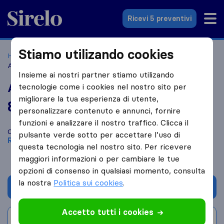
Sirelo.it
Ricevi 5 preventivi
Stiamo utilizando cookies
Home
Le 10 migliori aziende di traslochi in Italia
Rezzato
Agliardi Traslochi
Insieme ai nostri partner stiamo utilizando
Agliardi Traslochi
tecnologie come i cookies nel nostro sito per
migliorare la tua esperienza di utente,
8,4
basato su
6
personalizzare contenuto e annunci, fornire
recensioni di Sirelo e Google
i
funzioni e analizzare il nostro traffico. Clicca il
Confronta Agliardi Traslochi con altre
aziende di traslochi
di
pulsante verde sotto per accettare l’uso di
Rezzato
questa tecnologia nel nostro sito. Per ricevere
maggiori informazioni o per cambiare le tue
opzioni di consenso in qualsiasi momento, consulta
la nostra
Politica sui cookies
.
Chiedi preventivo
Accetto tutti i cookies
Scrivi una recensione